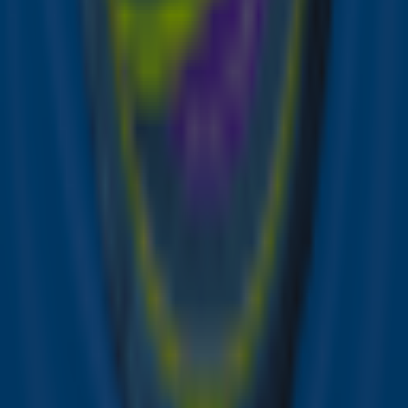
Bron: ANP | Foto via PictureGroup/Shutterstock
Lees ook
Lady Gaga bevestigt vervolg op
Telephone, mogelijk met Beyoncé
Dit waren de hoogtepunten van de
Grammy Awards 2025!
Bekijk hier de leukste reacties op het
nieuwe album van Beyoncé! 🤠
Ontvang onze nieuwsbrief
Meld je aan voor de nieuwsbrief van Sky Radio en blijf op