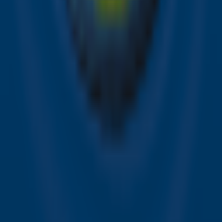
de hoogte van alle leuke winacties en het laatste nieuws
over je favoriete Sky-artiesten.
Aanmelden
Meld je aan voor onze wekelijkse nieuwsbrief met daarin
het laatste nieuws en aanbiedingen die wijzelf of in
samenwerking met onze partners organiseren. Je kunt je
op ieder moment afmelden. Zie voor meer informatie de
privacyverklaring
.
Snel naar
Online radio luisteren naar Sky Radio
Alle Sky zenders
Hitlijsten
Acties
Sky Radio-app
Sky Radio FM-frequenties per regio
Over Sky Radio
Contact
Voorwaarden
Privacyverklaring