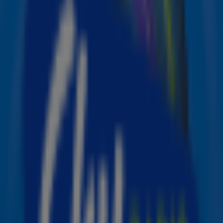
zwarte vrouwen — ‘bird’ is Brits slang voor ‘meisje’.
Beyoncé’s versie op
Cowboy Carter
geeft het nummer
een nieuwe, persoonlijke lading.