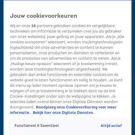
Jouw cookievoorkeuren
Wij en onze
28
partners gebruiken cookies en vergelijkbare
technieken om informatie te verzamelen over jou als gebruiker
van onze website(s), jouw gedrag en jouw apparaten. Als je „Alle
cookies accepteren” selecteert, worden trackingtechnologieën
Home
Kerst
Nieuws
Radio luisteren
Hitlijsten
Acties
ingeschakeld om onze advertenties en content te kunnen
Volg Sky Radio
personaliseren, onze producten en diensten te verbeteren en
om de prestaties van advertenties en content te meten. Als je
„Huidige keuze opslaan” selecteert of je toestemming intrekt,
worden deze trackingtechnologieën uitgeschakeld. We
Zoeken
gebruiken dan enkel functionele en essentiële cookies om de
website goed te laten functioneren en veilig te houden. Je kunt
dit menu op ieder moment opnieuw openen om je keuzes te
wijzigen of om je toestemming in te trekken door op de link
Home
Radio luisteren
Acties
Alle zenders
Summer Top 101
Cookie-instellingen onder aan de webpagina te klikken. Je
selecties zullen overal binnen onze Digitale Diensten worden
doorgevoerd.
Raadpleeg onze Cookieverklaring voor meer
informatie.
Bekijk hier onze Digitale Diensten.
Altijd actief
Functioneel & Essentieel