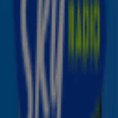
Symboliek op het podium
Tijdens haar slotshow in Londen droeg Beyoncé een wit
shirt met schoudervullingen en twee zwarte vogels op de
borst. De outfit was ontworpen door Stella McCartney,
de dochter van Paul McCartney. “Het is een perfect
moment om het ontwerp van je prachtige dochter te
dragen,” schrijft ze erbij.
In
dezelfde post
bedankt Beyoncé ook het Londense
publiek: “Dank je wel, Londen, voor de onvergetelijke
herinneringen die ik met mijn familie heb kunnen maken.