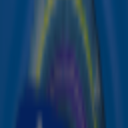
aan Sir Paul McCartney voor het schrijven van wat zij
noemt “een van de beste nummers ooit gemaakt”. De
zangeres coverde het iconische Beatles-nummer
Blackbird
op haar met een Grammy bekroonde album
Cowboy Carter
en sloot maandag haar reeks shows in
Londen af met een emotionele ode aan het lied én zijn
oorsprong.
Dank je wel, Sir Paul McCartney, voor het
schrijven van één van de beste nummers
ooit. Elke keer dat ik het zing, voel ik me
zo vereerd!
Beyoncé
Blackbird
🎶
Blackbird singing in the dead of night…
Het nummer
Blackbird
, dat McCartney in 1968 schreef, was een
reactie op de Afro-Amerikaanse burgerrechtenbeweging
in de Verenigde Staten. De titel verwijst symbolisch naar