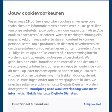
Jouw cookievoorkeuren
Wij en onze
28
partners gebruiken cookies en vergelijkbare
technieken om informatie te verzamelen over jou als gebruiker
van onze website(s), jouw gedrag en jouw apparaten. Als je „Alle
cookies accepteren” selecteert, worden trackingtechnologieën
Home
Kerst
Nieuws
Radio luisteren
Hitlijsten
Acties
ingeschakeld om onze advertenties en content te kunnen
Volg Sky Radio
personaliseren, onze producten en diensten te verbeteren en
om de prestaties van advertenties en content te meten. Als je
„Huidige keuze opslaan” selecteert of je toestemming intrekt,
worden deze trackingtechnologieën uitgeschakeld. We
Zoeken
gebruiken dan enkel functionele en essentiële cookies om de
website goed te laten functioneren en veilig te houden. Je kunt
dit menu op ieder moment opnieuw openen om je keuzes te
wijzigen of om je toestemming in te trekken door op de link
Home
Radio luisteren
Acties
Alle zenders
Summer Top 101
Cookie-instellingen onder aan de webpagina te klikken. Je
selecties zullen overal binnen onze Digitale Diensten worden
doorgevoerd.
Raadpleeg onze Cookieverklaring voor meer
informatie.
Bekijk hier onze Digitale Diensten.
Altijd actief
Functioneel & Essentieel