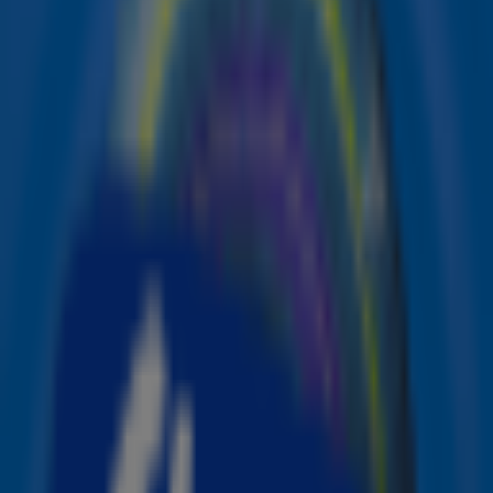
Heb jij ze dit jaar gemist? Geen zorgen, wij hebben een
aantal hoogtepunten voor je op een rij gezet!
Sabrina Carpenter verraste met een jazzy ‘Espresso’
Sabrina Carpenter liet zien dat ze niet alleen uitblinkt in
de popscene, maar ook in de jazzscene! Ze gaf een
verrassende twist aan haar hit
Espresso
met een jazzy
versie en het publiek at uit haar hand. Niet gek dus dat ze
ook nog eens de Grammy voor Best Pop Vocal Album
mee naar huis nam!
Teddy Swims liet de zaal stilvallen
Een van de meest emotionele optredens van de avond
kwam van Teddy Swims. Met zijn krachtige en soulvolle
performance van Lose Control wist hij iedereen te raken.
Wat een stem heeft hij toch!