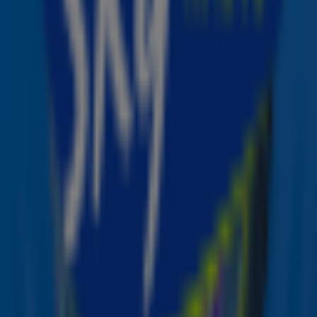
Lady Gaga en Bruno Mars: chemie op het podium
Een powerduo waar je u tegen zegt! Lady Gaga en Bruno
Mars brachten een prachtige versie van
California
Dreamin’ van The Mamas & the Papas
. Daarnaast
sleepten ze een Grammy in de wacht in de categorie Best
Pop Duo/Group Performance met hun hit
Die With A
Smile
.
Billie Eilish zong haar hit Birds Of A Feather
Billie Eilish deed waar ze goed in is: het publiek meenemen
in haar wereld. Met een prachtige uitvoering van Birds of
a Feather bewees ze opnieuw waarom ze een van de
meest invloedrijke artiesten van dit moment is.
Beyoncé schreef muziekgeschiedenis
Queen Bey deed het weer! Met 11 nominaties was