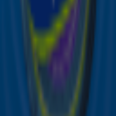
Beyoncé al de grote favoriet, maar ze verzilverde er ook
nog eens drie! Ze won Album of the Year met Cowboy
Carter en sleepte ook Best Country Album én Best
Country Duo/Group Performance (samen met Miley
Cyrus) in de wacht. Hiermee bewees ze opnieuw haar
veelzijdigheid als artiest én schreef ze geschiedenis als
een van de grootste Grammy-winnaars ooit. Wauw!
Ontdek de Sky-app ✨
Non-stop de beste muziek, het leukste
artiestennieuws en de grootste winacties in één app!
🤩
Download nu!
Ontvang onze nieuwsbrief
Meld je aan voor de nieuwsbrief van Sky Radio en blijf op