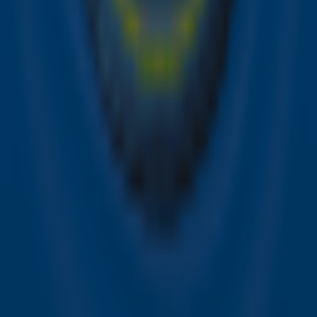
de hoogte van alle leuke winacties en het laatste nieuws
over je favoriete Sky-artiesten.
Aanmelden
Meld je aan voor onze wekelijkse nieuwsbrief met daarin
het laatste nieuws en aanbiedingen die wijzelf of in
samenwerking met onze partners organiseren. Je kunt je
op ieder moment afmelden. Zie voor meer informatie de
privacyverklaring
.
Snel naar
Online radio luisteren naar Sky Radio
Alle Sky zenders
Hitlijsten
Acties
Sky Radio-app
Sky Radio FM-frequenties per regio
Over Sky Radio
Contact
Voorwaarden
Privacyverklaring