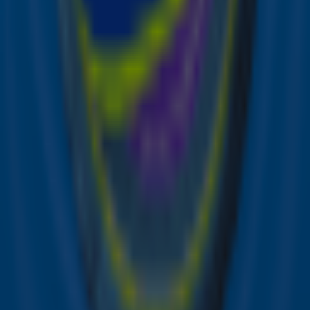
Wanneer je prijs defect of niet compleet is aangekomen,
neem dan contact op door een mail te sturen
Acties Sky Radio
naar
prijzenaanvraag@talparadio.nl
.
Op Sky Radio zijn de leukste winacties. Bekende
acties zijn het winnen van een Disneyland Paris
arrangement, Leef 1 Jaar Gratis
, de Stedentrip
Weken en Superstar Chash
. Maar ook voor
concerttickets ben je bij Sky Radio aan het juiste
adres. Van Ed Sheeran tot P!NK en van Adele tot
Davina Michelle.
Zender laden...
Ontvang onze nieuwsbrief
Meld je aan voor de nieuwsbrief van Sky Radio en blijf op
de hoogte van alle leuke winacties en het laatste nieuws
over je favoriete Sky-artiesten.
Aanmelden
Meld je aan voor onze wekelijkse nieuwsbrief met daarin