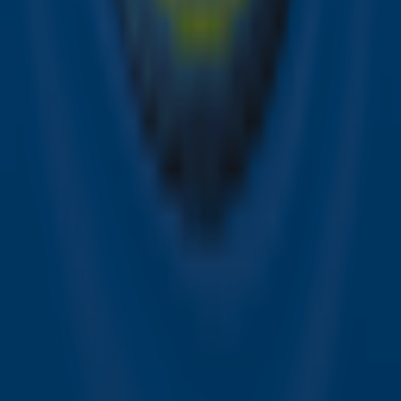
het laatste nieuws en aanbiedingen die wijzelf of in
samenwerking met onze partners organiseren. Je kunt je
op ieder moment afmelden. Zie voor meer informatie de
privacyverklaring
.
Snel naar
Online radio luisteren naar Sky Radio
Alle Sky zenders
Hitlijsten
Acties
Sky Radio-app
Sky Radio FM-frequenties per regio
Over Sky Radio
Contact
Voorwaarden
Privacyverklaring
Gebruiksvoorwaarden
Toegankelijkheid
Cookieverklaring