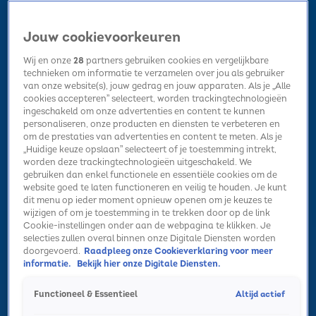
Jouw cookievoorkeuren
Wij en onze
28
partners gebruiken cookies en vergelijkbare
technieken om informatie te verzamelen over jou als gebruiker
van onze website(s), jouw gedrag en jouw apparaten. Als je „Alle
cookies accepteren” selecteert, worden trackingtechnologieën
Home
Kerst
Nieuws
Radio luisteren
Hitlijsten
Acties
ingeschakeld om onze advertenties en content te kunnen
Volg Sky Radio
personaliseren, onze producten en diensten te verbeteren en
om de prestaties van advertenties en content te meten. Als je
„Huidige keuze opslaan” selecteert of je toestemming intrekt,
worden deze trackingtechnologieën uitgeschakeld. We
Zoeken
gebruiken dan enkel functionele en essentiële cookies om de
website goed te laten functioneren en veilig te houden. Je kunt
dit menu op ieder moment opnieuw openen om je keuzes te
wijzigen of om je toestemming in te trekken door op de link
Home
Radio luisteren
Acties
Alle zenders
Summer Top 101
Acties
Cookie-instellingen onder aan de webpagina te klikken. Je
selecties zullen overal binnen onze Digitale Diensten worden
Blijf hier op de hoogte van alle lopende en komende
doorgevoerd.
Raadpleeg onze Cookieverklaring voor meer
informatie.
Bekijk hier onze Digitale Diensten.
acties en win fantastische prijzen bij Sky Radio. 🎁
Altijd actief
Functioneel & Essentieel