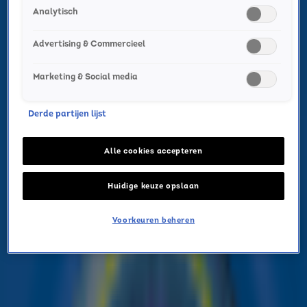
Analytisch
Advertising & Commercieel
Marketing & Social media
Derde partijen lijst
Alle cookies accepteren
Plezier gegarandeerd voor jong en
Huidige keuze opslaan
oud!
Download gratis het Sky Radio Zomerboek: een
Voorkeuren beheren
vrolijk vakantieboek boordevol puzzels, spelletjes en
kleurplaten.
LEES MEER!