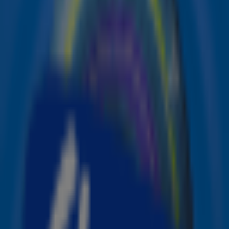
Alle acties
Doe mee!
Speel de Sky Summer Game en maak kans op een Sky Radio Speaker!
acties
Doe mee!
Win € 250 aan speeltegoed bij Plaza Padel
acties
Doe mee!
Meer kans met de Sky Radio nieuwsbrief
acties
Verlopen
Maak elke dag kans op zomerse prijzen met de Sky Zomerkalender!
acties
Verlopen
Stem mee voor de Summer Top 101 en maak kans op een Bluetooth speaker en
badlaken
acties
Verlopen