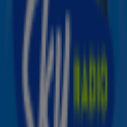
Win tickets voor de Sky Radio Summer Showcase met DI-RECT!
acties
Toon meer
Bekijk de winnaars van onze acties
Benieuwd of jij één van de prijzen hebt gewonnen?