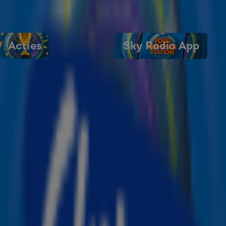
Acties
Sky Radio App
Laatste nieuws
Zo heten de fans van deze Sky-artiesten
Algemeen
Kid Rock haalde voor All Summer Long inspiratie uit deze nummers
Muziek