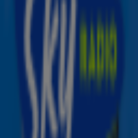
Dit zijn 6x de leukste stranden van Nederland!
Muziek
The Ketchup Song: dit betekent het beroemde refrein écht
Muziek
Teddy Swims komt weer naar de Ziggo Dome
Muziek
Nieuwe muziek van Destiny's Child op komst
Muziek
Toon meer
De populairste zenders van dit moment
1
Sky Radio
2
Non-Stop@Work
3
80's Hits
4
Summer Hits