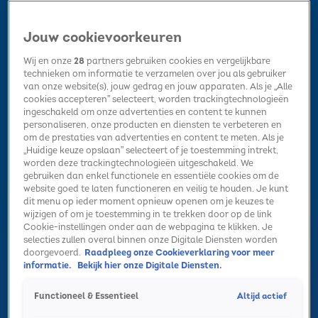
Jouw cookievoorkeuren
Wij en onze
28
partners gebruiken cookies en vergelijkbare
technieken om informatie te verzamelen over jou als gebruiker
van onze website(s), jouw gedrag en jouw apparaten. Als je „Alle
cookies accepteren” selecteert, worden trackingtechnologieën
Home
Kerst
Nieuws
Radio luisteren
Hitlijsten
Acties
ingeschakeld om onze advertenties en content te kunnen
Volg Sky Radio
personaliseren, onze producten en diensten te verbeteren en
om de prestaties van advertenties en content te meten. Als je
„Huidige keuze opslaan” selecteert of je toestemming intrekt,
worden deze trackingtechnologieën uitgeschakeld. We
Zoeken
gebruiken dan enkel functionele en essentiële cookies om de
website goed te laten functioneren en veilig te houden. Je kunt
dit menu op ieder moment opnieuw openen om je keuzes te
wijzigen of om je toestemming in te trekken door op de link
Home
Radio luisteren
Acties
Alle zenders
Summer Top 101
Cookie-instellingen onder aan de webpagina te klikken. Je
Nu Live
selecties zullen overal binnen onze Digitale Diensten worden
Volume
doorgevoerd.
Raadpleeg onze Cookieverklaring voor meer
informatie.
Bekijk hier onze Digitale Diensten.
Playlist
Altijd actief
Functioneel & Essentieel
Sky Radio