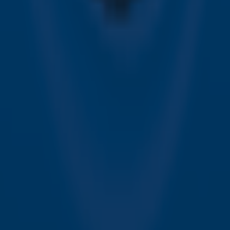
Over Sky Radio
Contact
Voorwaarden
Privacyverklaring
Gebruiksvoorwaarden
Toegankelijkheid
Cookieverklaring
Digitale diensten
Cookie instellingen
Adverteren
Vacatures
Publieksservice
Download de Sky Radio App
Volg Sky Radio
©
2026 Talpa Network. Alle rechten voorbehouden. Geen
tekst- en datamining.
Sky Radio
Nu Live
Non-Stop Greatest Hits