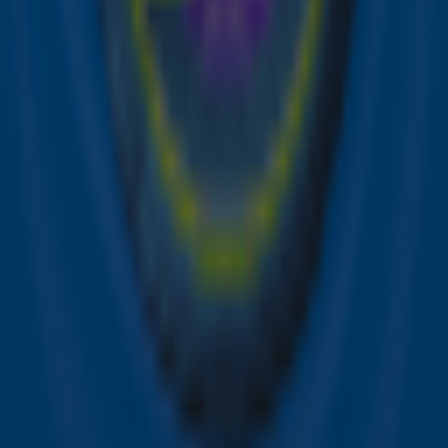
DI-RECT heeft een boodschap voor je!
1:37
DI-RECT gaat hun eigen hits blind ranken!
Ontvang onze nieuwsbrief
Meld je aan voor de nieuwsbrief van Sky Radio en blijf op
de hoogte van alle leuke winacties en het laatste nieuws
over je favoriete Sky-artiesten.
Aanmelden
Meld je aan voor onze wekelijkse nieuwsbrief met daarin
het laatste nieuws en aanbiedingen die wijzelf of in
samenwerking met onze partners organiseren. Je kunt je
op ieder moment afmelden. Zie voor meer informatie de
privacyverklaring
.
Snel naar
Online radio luisteren naar Sky Radio
Alle Sky zenders
Hitlijsten
Acties
Sky Radio-app
Sky Radio FM-frequenties per regio