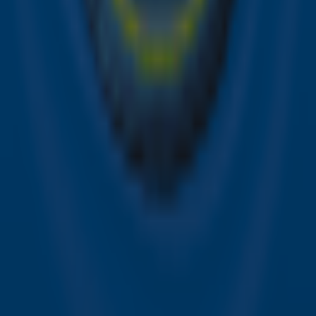
op ieder moment afmelden. Zie voor meer informatie de
privacyverklaring
.
Snel naar
Online radio luisteren naar Sky Radio
Alle Sky zenders
Hitlijsten
Acties
Sky Radio-app
Sky Radio FM-frequenties per regio
Over Sky Radio
Contact
Voorwaarden
Privacyverklaring
Gebruiksvoorwaarden
Toegankelijkheid
Cookieverklaring
Digitale diensten
Cookie instellingen