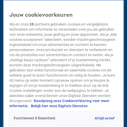
Jouw cookievoorkeuren
Wij en onze
28
partners gebruiken cookies en vergelijkbare
technieken om informatie te verzamelen over jou als gebruiker
van onze website(s), jouw gedrag en jouw apparaten. Als je „Alle
cookies accepteren” selecteert, worden trackingtechnologieën
Home
Kerst
Nieuws
Radio luisteren
Hitlijsten
Acties
ingeschakeld om onze advertenties en content te kunnen
Volg Sky Radio
personaliseren, onze producten en diensten te verbeteren en
om de prestaties van advertenties en content te meten. Als je
„Huidige keuze opslaan” selecteert of je toestemming intrekt,
worden deze trackingtechnologieën uitgeschakeld. We
Zoeken
gebruiken dan enkel functionele en essentiële cookies om de
website goed te laten functioneren en veilig te houden. Je kunt
dit menu op ieder moment opnieuw openen om je keuzes te
wijzigen of om je toestemming in te trekken door op de link
Home
Radio luisteren
Acties
Alle zenders
Summer Top 101
Christmas Top 50
Cookie-instellingen onder aan de webpagina te klikken. Je
selecties zullen overal binnen onze Digitale Diensten worden
Ontdek de Sky Radio Christmas Top 50: de kersthitlijst
doorgevoerd.
Raadpleeg onze Cookieverklaring voor meer
informatie.
Bekijk hier onze Digitale Diensten.
van Nederland met de 50 grootste kersthits.
De Sky Radio Christmas Top 50 is de hitlijst vol kersthits:
Altijd actief
Functioneel & Essentieel
de grootste classics, guilty pleasures en nieuwe