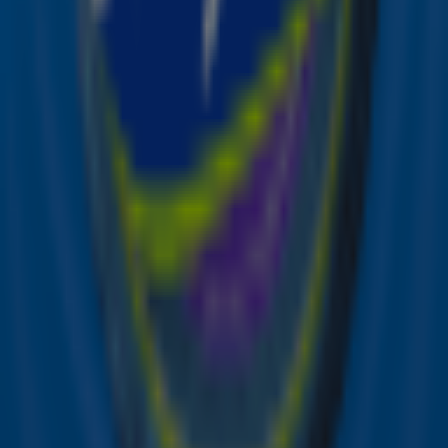
Ontvang onze nieuwsbrief
Meld je aan voor de nieuwsbrief van Sky Radio en blijf op
de hoogte van alle leuke winacties en het laatste nieuws
over je favoriete Sky-artiesten.
Aanmelden
Meld je aan voor onze wekelijkse nieuwsbrief met daarin
het laatste nieuws en aanbiedingen die wijzelf of in
samenwerking met onze partners organiseren. Je kunt je