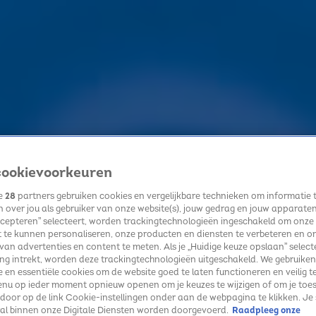
ookievoorkeuren
ze
28
partners gebruiken cookies en vergelijkbare technieken om informatie 
 over jou als gebruiker van onze website(s), jouw gedrag en jouw apparaten. 
cepteren” selecteert, worden trackingtechnologieën ingeschakeld om onze
 te kunnen personaliseren, onze producten en diensten te verbeteren en o
 van advertenties en content te meten. Als je „Huidige keuze opslaan” selecte
g intrekt, worden deze trackingtechnologieën uitgeschakeld. We gebruiken
e en essentiële cookies om de website goed te laten functioneren en veilig t
enu op ieder moment opnieuw openen om je keuzes te wijzigen of om je toe
 door op de link Cookie-instellingen onder aan de webpagina te klikken. Je 
ral binnen onze Digitale Diensten worden doorgevoerd.
Raadpleeg onze