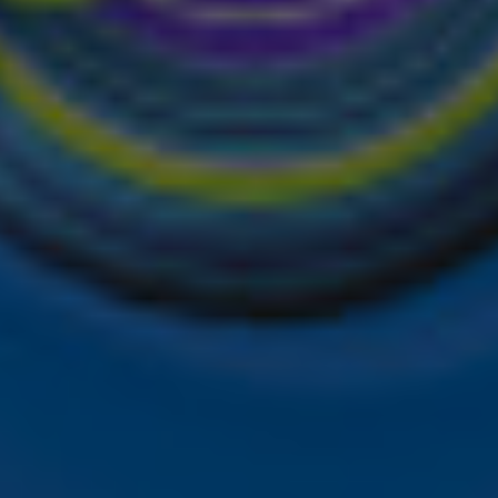
de hoogte van alle leuke winacties en het laatste nieuws o
het laatste nieuws en aanbiedingen die wijzelf of in same
vacyverklaring
.