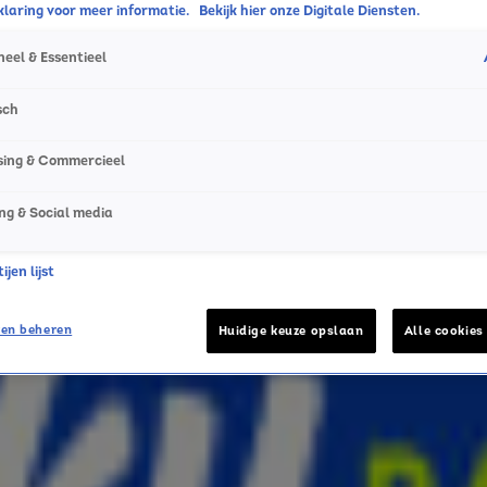
laring voor meer informatie.
Bekijk hier onze Digitale Diensten.
eel & Essentieel
sch
sing & Commercieel
ng & Social media
jen lijst
en beheren
Huidige keuze opslaan
Alle cookies