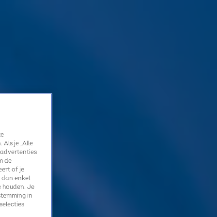
te
Als je „Alle
 advertenties
m de
ert of je
 dan enkel
e houden. Je
stemming in
selecties