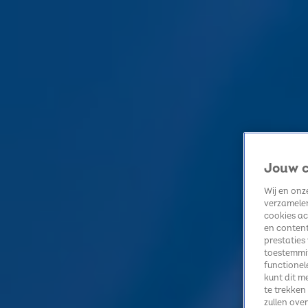
Home
Kerst
Nieuws
Radio luisteren
Hitlijsten
Acties
Volg Sky Radio
Jouw c
Zoeken
Home
Radio luisteren
Acties
Alle zenders
Summer Top 101
Wij en on
Muziek
verzamelen
cookies ac
Kid Rock haalde voor All Summer Long inspiratie uit deze nummers
en content
Vandaag, 09:00
prestaties
toestemmin
Dit zijn 6x de leukste stranden van Nederland!
functionel
29 juli, 13:49
kunt dit m
The Ketchup Song: dit betekent het beroemde refrein écht
te trekken
zullen ove
27 juli, 09:00