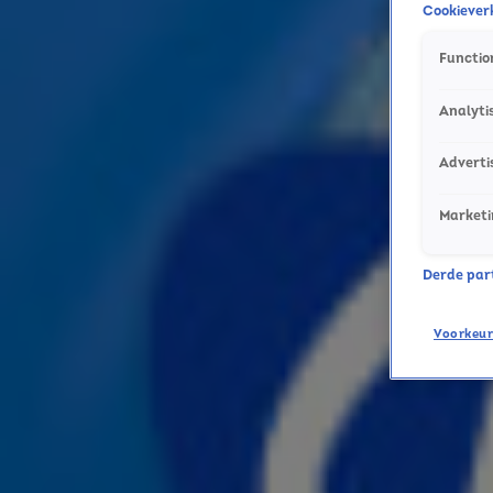
Cookieverk
Teddy Swims komt weer naar de Ziggo Dome
24 juli, 11:16
Function
Nieuwe muziek van Destiny's Child op komst
24 juli, 09:00
Analyti
Met de auto op vakantie? Deze muziek helpt tegen wagenziekte!
23 juli, 09:18
Adverti
De oorsprong van Samba de Janeiro ligt ergens anders dan je denkt
23 juli, 09:00
Marketi
De WK-finale komt eraan! Ken jij het verhaal achter Waka Waka?
16 juli, 08:58
Derde parti
Pitbull vestigt record voor grootste bijeenkomst met bald caps
14 juli, 13:14
Voorkeur
Zangeres Bonnie Tyler op 75-jarige leeftijd overleden
9 juli, 11:29
De leukste feitjes uit de Summer Top 101 van 2026
9 juli, 07:51
Dit zijn de 10 beste zomerhits van 2026
9 juli, 07:00