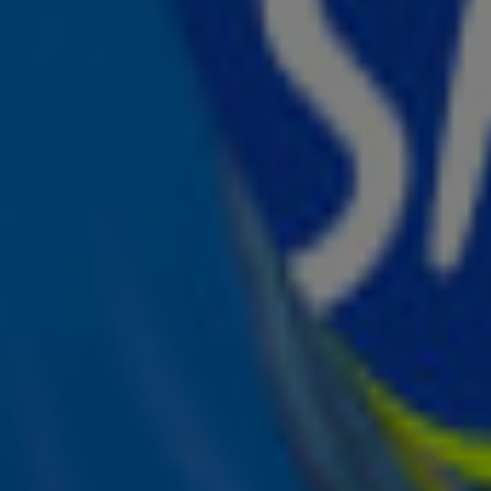
Quiz: finish de zomerlyrics!
8 juli, 07:46
De zomerhit La Bamba is veel ouder dan je denkt
7 juli, 16:02
Taylor Swift is getrouwd: dit is wat we weten!
6 juli, 10:49
De Summer Showcase met DI-RECT was één groot feest
3 juli, 18:58