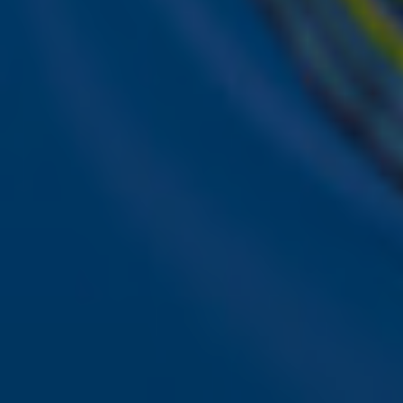
Ontvang onze nieuwsbrief
Meld je aan voor de nieuwsbrief van Sky Radio en blijf op 
Aanmelden
Meld je aan voor onze wekelijkse nieuwsbrief met daarin 
ieder moment afmelden. Zie voor meer informatie de
pri
Snel naar
Online radio luisteren naar Sky Radio
Alle Sky zenders
Hitlijsten
Acties
Sky Radio-app
Sky Radio FM-frequenties per regio
Over Sky Radio
Contact
Voorwaarden
Privacyverklaring
Gebruiksvoorwaarden
Toegankelijkheid
Cookieverklaring