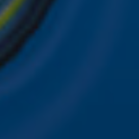
ver je favoriete Sky-artiesten.
nwerking met onze partners organiseren. Je kunt je op