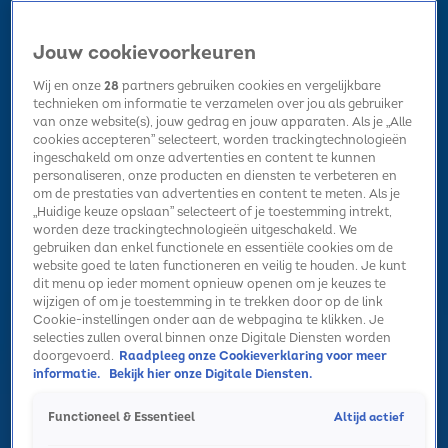
Jouw cookievoorkeuren
Wij en onze
28
partners gebruiken cookies en vergelijkbare
technieken om informatie te verzamelen over jou als gebruiker
van onze website(s), jouw gedrag en jouw apparaten. Als je „Alle
cookies accepteren” selecteert, worden trackingtechnologieën
Home
Kerst
Nieuws
Radio luisteren
Hitlijsten
Acties
ingeschakeld om onze advertenties en content te kunnen
Volg Sky Radio
personaliseren, onze producten en diensten te verbeteren en
om de prestaties van advertenties en content te meten. Als je
„Huidige keuze opslaan” selecteert of je toestemming intrekt,
worden deze trackingtechnologieën uitgeschakeld. We
Zoeken
gebruiken dan enkel functionele en essentiële cookies om de
website goed te laten functioneren en veilig te houden. Je kunt
dit menu op ieder moment opnieuw openen om je keuzes te
wijzigen of om je toestemming in te trekken door op de link
Home
Radio luisteren
Acties
Alle zenders
Summer Top 101
Cookie-instellingen onder aan de webpagina te klikken. Je
selecties zullen overal binnen onze Digitale Diensten worden
doorgevoerd.
Raadpleeg onze Cookieverklaring voor meer
informatie.
Bekijk hier onze Digitale Diensten.
Altijd actief
Functioneel & Essentieel