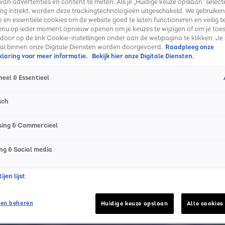
 van advertenties en content te meten. Als je „Huidige keuze opslaan” selecte
g intrekt, worden deze trackingtechnologieën uitgeschakeld. We gebruiken
e en essentiële cookies om de website goed te laten functioneren en veilig t
enu op ieder moment opnieuw openen om je keuzes te wijzigen of om je toe
 door op de link Cookie-instellingen onder aan de webpagina te klikken. Je 
ral binnen onze Digitale Diensten worden doorgevoerd.
Raadpleeg onze
laring voor meer informatie.
Bekijk hier onze Digitale Diensten.
eel & Essentieel
sch
sing & Commercieel
ng & Social media
jen lijst
en beheren
Huidige keuze opslaan
Alle cookies