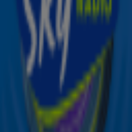
28 nov 2024, 10:59
6
7
8
Ontvang onze nieuwsbrief
Meld je aan voor de nieuwsbrief van Sky Radio en blijf op
de hoogte van alle leuke winacties en het laatste nieuws
over je favoriete Sky-artiesten.
Aanmelden
Meld je aan voor onze wekelijkse nieuwsbrief met daarin
het laatste nieuws en aanbiedingen die wijzelf of in
samenwerking met onze partners organiseren. Je kunt je
op ieder moment afmelden. Zie voor meer informatie de
privacyverklaring
.
Snel naar
Online radio luisteren naar Sky Radio
Alle Sky zenders
Hitlijsten
Acties