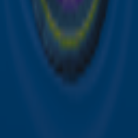
Sky Radio-app
Sky Radio FM-frequenties per regio
Over Sky Radio
Contact
Voorwaarden
Privacyverklaring
Gebruiksvoorwaarden
Toegankelijkheid
Cookieverklaring
Digitale diensten
Cookie instellingen
Adverteren
Vacatures
Publieksservice
Download de Sky Radio App
Volg Sky Radio
©
2026 Talpa Network. Alle rechten voorbehouden. Geen
tekst- en datamining.