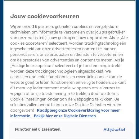
Jouw cookievoorkeuren
Wij en onze
28
partners gebruiken cookies en vergelijkbare
technieken om informatie te verzamelen over jou als gebruiker
van onze website(s), jouw gedrag en jouw apparaten. Als je „Alle
cookies accepteren” selecteert, worden trackingtechnologieën
Home
Kerst
Nieuws
Radio luisteren
Hitlijsten
Acties
ingeschakeld om onze advertenties en content te kunnen
Volg Sky Radio
personaliseren, onze producten en diensten te verbeteren en
om de prestaties van advertenties en content te meten. Als je
„Huidige keuze opslaan” selecteert of je toestemming intrekt,
worden deze trackingtechnologieën uitgeschakeld. We
Zoeken
gebruiken dan enkel functionele en essentiële cookies om de
website goed te laten functioneren en veilig te houden. Je kunt
dit menu op ieder moment opnieuw openen om je keuzes te
wijzigen of om je toestemming in te trekken door op de link
Home
Radio luisteren
Acties
Alle zenders
Summer Top 101
Cookie-instellingen onder aan de webpagina te klikken. Je
Alle Algemeen Artikelen
selecties zullen overal binnen onze Digitale Diensten worden
Nieuw op de playlist: week 1
doorgevoerd.
Raadpleeg onze Cookieverklaring voor meer
informatie.
Bekijk hier onze Digitale Diensten.
2 jan 2025, 11:23
Sabrina Carpenter had het succes van Espresso niet verwacht!
Altijd actief
Functioneel & Essentieel
31 dec 2024, 10:49