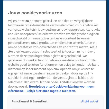
Jouw cookievoorkeuren
Wij en onze
28
partners gebruiken cookies en vergelijkbare
technieken om informatie te verzamelen over jou als gebruiker
van onze website(s), jouw gedrag en jouw apparaten. Als je „Alle
cookies accepteren” selecteert, worden trackingtechnologieën
Home
Kerst
Nieuws
Radio luisteren
Hitlijsten
Acties
ingeschakeld om onze advertenties en content te kunnen
Volg Sky Radio
personaliseren, onze producten en diensten te verbeteren en
om de prestaties van advertenties en content te meten. Als je
„Huidige keuze opslaan” selecteert of je toestemming intrekt,
worden deze trackingtechnologieën uitgeschakeld. We
Zoeken
gebruiken dan enkel functionele en essentiële cookies om de
website goed te laten functioneren en veilig te houden. Je kunt
dit menu op ieder moment opnieuw openen om je keuzes te
wijzigen of om je toestemming in te trekken door op de link
Home
Radio luisteren
Acties
Alle zenders
Summer Top 101
Cookie-instellingen onder aan de webpagina te klikken. Je
selecties zullen overal binnen onze Digitale Diensten worden
doorgevoerd.
Raadpleeg onze Cookieverklaring voor meer
informatie.
Bekijk hier onze Digitale Diensten.
Altijd actief
Functioneel & Essentieel