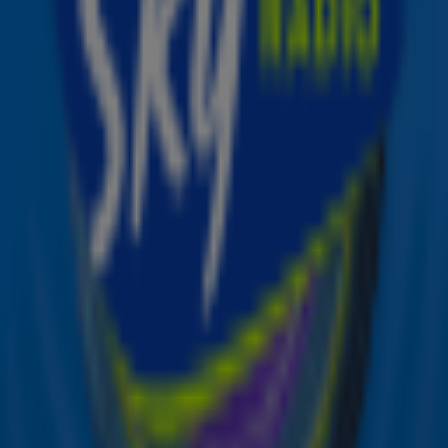
April = @ Work Maand bij Sky Radio!
25 mrt 2025, 13:10
4
5
6
Ontvang onze nieuwsbrief
Meld je aan voor de nieuwsbrief van Sky Radio en blijf op
de hoogte van alle leuke winacties en het laatste nieuws
over je favoriete Sky-artiesten.
Aanmelden
Meld je aan voor onze wekelijkse nieuwsbrief met daarin
het laatste nieuws en aanbiedingen die wijzelf of in
samenwerking met onze partners organiseren. Je kunt je
op ieder moment afmelden. Zie voor meer informatie de
privacyverklaring
.
Snel naar
Online radio luisteren naar Sky Radio
Alle Sky zenders
Hitlijsten