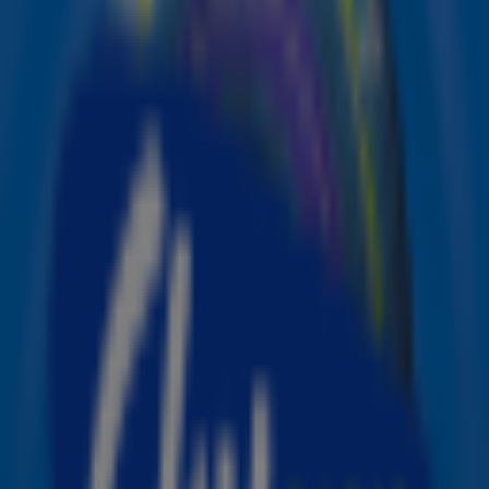
uitgekomen. Het duo
maakte op 7 november bekend
dat
de single eraan kwam door op
Instagram
alvast een
voorproefje te delen. Nu is het nummer overal te
beluisteren.
Please just come home cause I need you
here
Douwe Bob & Miss Montreal - Please Just Come Home
Vertrouwd duo
De twee Nederlandse singer-songwriters bundelen hun
krachten en zorgen samen voor een mooie ballad die
meteen in je hoofd blijft hangen en perfect past bij een
winterse avond met de kerstlampjes aan. "Ik had echt zin
om een kerstsingle uit te brengen. Ik was er klaar voor",
vertelt Douwe Bob in een interview van het ANP. Volgens
hem was het een makkelijke beslissing om Sanne Hans,
de echte naam van de zangeres uit de band Miss