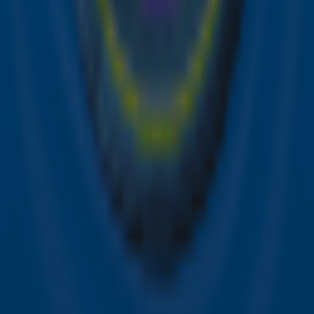
de hoogte van alle leuke winacties en het laatste nieuws
over je favoriete Sky-artiesten.
Aanmelden
Meld je aan voor onze wekelijkse nieuwsbrief met daarin
het laatste nieuws en aanbiedingen die wijzelf of in
samenwerking met onze partners organiseren. Je kunt je
op ieder moment afmelden. Zie voor meer informatie de
privacyverklaring
.
Snel naar
Online radio luisteren naar Sky Radio
Alle Sky zenders
Hitlijsten
Acties
Sky Radio-app
Sky Radio FM-frequenties per regio
Over Sky Radio
Contact
Voorwaarden
Privacyverklaring