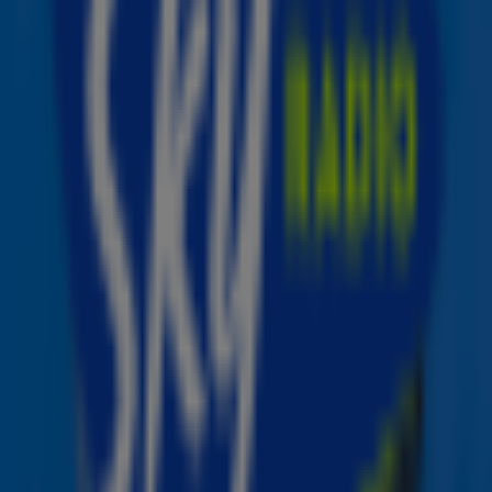
Montreal, te vragen voor het duet. "Toen dacht ik: wie bel
ik daarvoor op? Sanne en ik draaien al een tijd om elkaar
heen. Ze was erbij vanaf het begin van mijn carrière. Dus
ik dacht: ik vraag Sanne, en ze zei 'ja'."
Eerdere kersthits
Hoewel dit voor Douwe Bob zijn eerste kerstsingle is, is
dit voor Miss Montreal bekend terrein. Zij bracht in 2009
Being Alone Christmas
uit, dat in middels is uitgegroeid
tot een echte kersthit. Vorig jaar stond het nummer dan
ook op plek 34 in de
Christmas Top 50
. Ook lanceerde de
zangeres in 2020 het nummer Angels In The Sky, bij ons
in
de studio
! Douwe Bob noemt haar dan ook The Queen of
Christmas.
Bron: ANP | Foto: Instagram @missmontreal
Luister naar Sky Christmas!