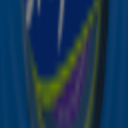
Maandag 24 november om 12:00 is het zover: dan is
de feestelijke opening van The Christmas Station!
Kan je niet wachten? Luister dan nu alvast naar Sky
Christmas en kom alvast helemaal in de stemming! ✨
Zender laden...
Door
Redactie Sky Radio
Lees ook
Douwe Bob en Miss Montreal brengen
samen kerstsingle uit
De opening van The Christmas Station
door de jaren heen 🎄
Ontvang onze nieuwsbrief
Meld je aan voor de nieuwsbrief van Sky Radio en blijf op