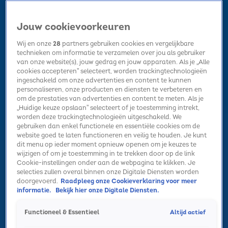
Jouw cookievoorkeuren
Wij en onze
28
partners gebruiken cookies en vergelijkbare
technieken om informatie te verzamelen over jou als gebruiker
van onze website(s), jouw gedrag en jouw apparaten. Als je „Alle
cookies accepteren” selecteert, worden trackingtechnologieën
Home
Kerst
Nieuws
Radio luisteren
Hitlijsten
Acties
ingeschakeld om onze advertenties en content te kunnen
Volg Sky Radio
personaliseren, onze producten en diensten te verbeteren en
om de prestaties van advertenties en content te meten. Als je
„Huidige keuze opslaan” selecteert of je toestemming intrekt,
worden deze trackingtechnologieën uitgeschakeld. We
Zoeken
gebruiken dan enkel functionele en essentiële cookies om de
website goed te laten functioneren en veilig te houden. Je kunt
dit menu op ieder moment opnieuw openen om je keuzes te
wijzigen of om je toestemming in te trekken door op de link
Home
Radio luisteren
Acties
Alle zenders
Summer Top 101
Cookie-instellingen onder aan de webpagina te klikken. Je
selecties zullen overal binnen onze Digitale Diensten worden
doorgevoerd.
Raadpleeg onze Cookieverklaring voor meer
informatie.
Bekijk hier onze Digitale Diensten.
Altijd actief
Functioneel & Essentieel