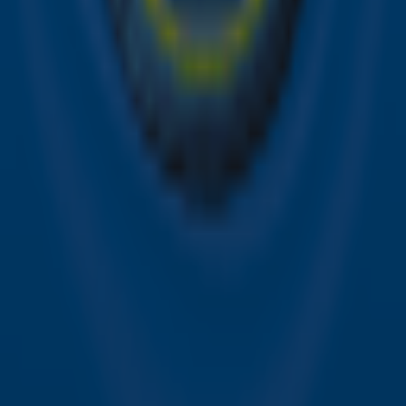
Hitlijsten
Acties
Sky Radio-app
Sky Radio FM-frequenties per regio
Over Sky Radio
Contact
Voorwaarden
Privacyverklaring
Gebruiksvoorwaarden
Toegankelijkheid
Cookieverklaring
Digitale diensten
Cookie instellingen
Adverteren
Vacatures
Publieksservice
Download de Sky Radio App
Volg Sky Radio
©
2026 Talpa Network. Alle rechten voorbehouden. Geen