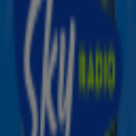
kerstnummer ‘Angels In The Sky’ zelf aan vanuit de Sky
Radio studio in het bijzijn van de Sky Radio kerstman.
Het muziekstation, dat in de kerstperiode wordt
omgedoopt tot The Christmas Station, opende afgelopen
maandag het kerstseizoen met
Michael Bublé
en de hele
week presenteren verschillende
VIPS
hun favoriete
kersthits bij de zender.
Sanne Hans (Miss Montreal)
: “Ik ben gek op Kerst. Mijn
kerstboom staat al sinds maart vorig jaar. Ik heb ‘m
eigenlijk gewoon nooit weg willen halen, omdat ik er zo
blij van word. Een nieuwe kerstsingle kon daarom niet
uitblijven. En waar kun je 'm dan beter lanceren dan bij
hét kerststation van Nederland, Sky Radio The
Christmas Station. Ik hoop dat ik iedereen met ‘Angels In
The Sky’ een lekker kerstgevoel kan geven, vooral nu in
deze bijzondere kerstperiode.”
‘Angels In The Sky’ is niet de eerste kerstsingle van Miss