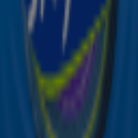
Montreal. Ook haar allereerste kerstplaat ‘Being Alone
At Christmas’ is al jaren een veel gedraaide kersthit bij
Sky Radio The Christmas Station. Het nummer is dit jaar
bovendien ook te horen in een speciale versie onder de
kerstcommercial van het non-stop muziekstation.
Ontvang onze nieuwsbrief
Meld je aan voor de nieuwsbrief van Sky Radio en blijf op
de hoogte van alle leuke winacties en het laatste nieuws
over je favoriete Sky-artiesten.
Aanmelden
Meld je aan voor onze wekelijkse nieuwsbrief met daarin
het laatste nieuws en aanbiedingen die wijzelf of in
samenwerking met onze partners organiseren. Je kunt je
op ieder moment afmelden. Zie voor meer informatie de
privacyverklaring
.
Snel naar
Online radio luisteren naar Sky Radio
Alle Sky zenders