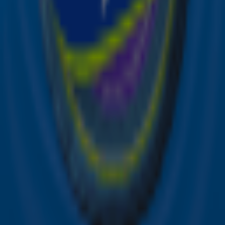
Aanmelden
Meld je aan voor onze wekelijkse nieuwsbrief met daarin
het laatste nieuws en aanbiedingen die wijzelf of in
samenwerking met onze partners organiseren. Je kunt je
op ieder moment afmelden. Zie voor meer informatie de
privacyverklaring
.
Snel naar
Online radio luisteren naar Sky Radio
Alle Sky zenders
Hitlijsten
Acties
Sky Radio-app
Sky Radio FM-frequenties per regio
Over Sky Radio
Contact
Voorwaarden
Privacyverklaring
Gebruiksvoorwaarden