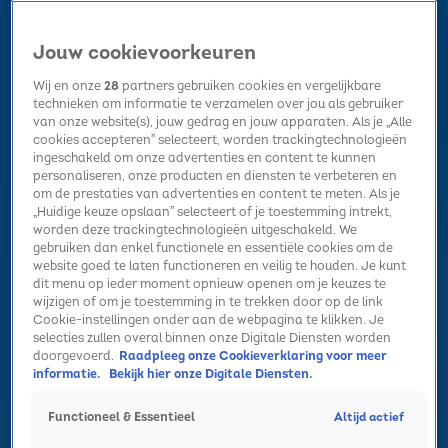
Jouw cookievoorkeuren
Wij en onze
28
partners gebruiken cookies en vergelijkbare
technieken om informatie te verzamelen over jou als gebruiker
van onze website(s), jouw gedrag en jouw apparaten. Als je „Alle
cookies accepteren” selecteert, worden trackingtechnologieën
Home
Kerst
Nieuws
Radio luisteren
Hitlijsten
Acties
ingeschakeld om onze advertenties en content te kunnen
Volg Sky Radio
personaliseren, onze producten en diensten te verbeteren en
om de prestaties van advertenties en content te meten. Als je
„Huidige keuze opslaan” selecteert of je toestemming intrekt,
worden deze trackingtechnologieën uitgeschakeld. We
Zoeken
gebruiken dan enkel functionele en essentiële cookies om de
website goed te laten functioneren en veilig te houden. Je kunt
dit menu op ieder moment opnieuw openen om je keuzes te
wijzigen of om je toestemming in te trekken door op de link
Home
Radio luisteren
Acties
Alle zenders
Summer Top 101
Cookie-instellingen onder aan de webpagina te klikken. Je
Kerst update
selecties zullen overal binnen onze Digitale Diensten worden
Recordaantal luisteraars voor Sky Radio The Christmas Station
doorgevoerd.
Raadpleeg onze Cookieverklaring voor meer
informatie.
Bekijk hier onze Digitale Diensten.
31 dec 2025, 08:01
Driving Home For Christmas-zanger Chris Rea overleden
Altijd actief
Functioneel & Essentieel
22 dec 2025, 16:14