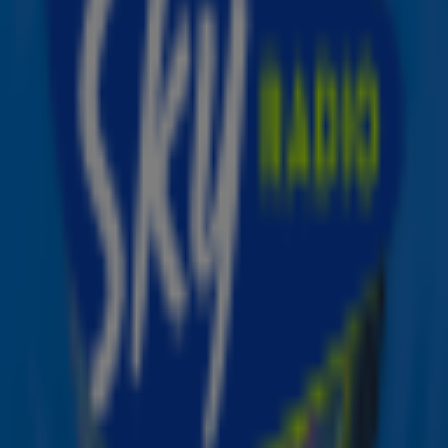
11 dec 2025, 12:24
Mariah Carey’s laatste kerstshow in Las Vegas ook thuis te zien!
10 dec 2025, 13:36
Snelle stemt voor de Christmas Top 50: "Ik kies namens mijn moeder voor dit liedje"
8 dec 2025, 10:48
In samenwerking met
Dit is waarom een kerstkaartje versturen zoveel leuker is dan een appje 🎄
8 dec 2025, 09:17
Kerstmarkt 2025: dit zijn de 5 leukste kerstmarkten van Nederland
2 dec 2025, 13:42
Dit zijn dé kerstduetten die je wil horen!
2 dec 2025, 10:00
1
2
3
Ontvang onze nieuwsbrief
Meld je aan voor de nieuwsbrief van Sky Radio en blijf op
de hoogte van alle leuke winacties en het laatste nieuws
over je favoriete Sky-artiesten.