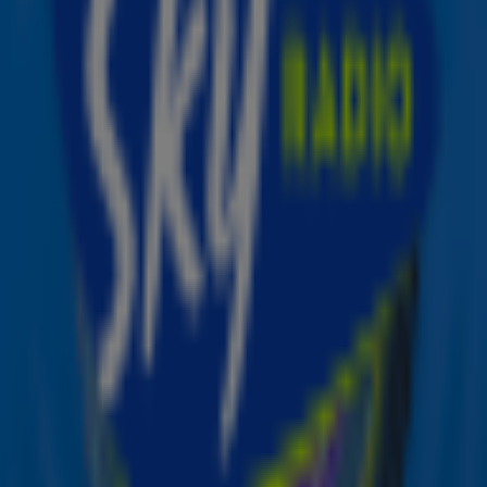
30 mrt 2022, 13:40
Ed Sheeran dropt niet één, maar twee (!) nieuwe singles
25 mrt 2022, 08:09
6 jaar geleden in de hitlijsten: Work van Rihanna ft. Drake
23 mrt 2022, 12:57
Dit is de favoriete hit van de eeuw van Davina Michelle
21 mrt 2022, 09:51
Luister hier de kersverse single van OG3NE: Veel Te Snel
18 mrt 2022, 09:16
29
30
31
Ontvang onze nieuwsbrief
Meld je aan voor de nieuwsbrief van Sky Radio en blijf op
de hoogte van alle leuke winacties en het laatste nieuws
over je favoriete Sky-artiesten.
Aanmelden
Meld je aan voor onze wekelijkse nieuwsbrief met daarin
het laatste nieuws en aanbiedingen die wijzelf of in