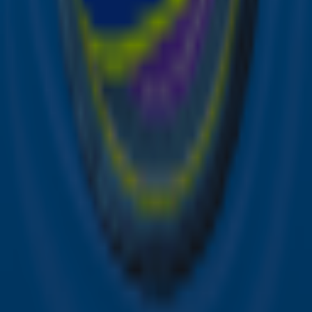
samenwerking met onze partners organiseren. Je kunt je
op ieder moment afmelden. Zie voor meer informatie de
privacyverklaring
.
Snel naar
Online radio luisteren naar Sky Radio
Alle Sky zenders
Hitlijsten
Acties
Sky Radio-app
Sky Radio FM-frequenties per regio
Over Sky Radio
Contact
Voorwaarden
Privacyverklaring
Gebruiksvoorwaarden
Toegankelijkheid
Cookieverklaring
Digitale diensten