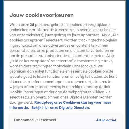
Jouw cookievoorkeuren
Wij en onze
28
partners gebruiken cookies en vergelijkbare
technieken om informatie te verzamelen over jou als gebruiker
van onze website(s), jouw gedrag en jouw apparaten. Als je „Alle
cookies accepteren” selecteert, worden trackingtechnologieën
Home
Kerst
Nieuws
Radio luisteren
Hitlijsten
Acties
ingeschakeld om onze advertenties en content te kunnen
Volg Sky Radio
personaliseren, onze producten en diensten te verbeteren en
om de prestaties van advertenties en content te meten. Als je
„Huidige keuze opslaan” selecteert of je toestemming intrekt,
worden deze trackingtechnologieën uitgeschakeld. We
Zoeken
gebruiken dan enkel functionele en essentiële cookies om de
website goed te laten functioneren en veilig te houden. Je kunt
dit menu op ieder moment opnieuw openen om je keuzes te
wijzigen of om je toestemming in te trekken door op de link
Home
Radio luisteren
Acties
Alle zenders
Summer Top 101
Cookie-instellingen onder aan de webpagina te klikken. Je
Muziek
selecties zullen overal binnen onze Digitale Diensten worden
Dit zijn de grootste kanshebbers van het Eurovisie Songfestival 2022!
doorgevoerd.
Raadpleeg onze Cookieverklaring voor meer
informatie.
Bekijk hier onze Digitale Diensten.
13 mei 2022, 14:28
Wordt Hold My Hand van Lady Gaga net zo'n hit als A Star Is Born?
Altijd actief
Functioneel & Essentieel
6 mei 2022, 13:06