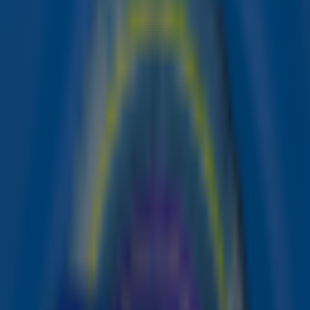
het duo in aanloop naar hun reeks
uitverkochte
concerten in GelreDome
.
Achter de schermen
Volgens Videoland draait de documentaire niet alleen
om de grote concerten. Ook de persoonlijke kant van
Suzan & Freek komt uitgebreid aan bod. Kijkers krijgen
een kijkje achter de schermen, met onder meer
momenten backstage en de impact van een periode
waarin hun leven volledig veranderde. "Naast de
grootsheid van de shows laat de documentaire ook de
persoonlijke kant van het duo zien. Van stille momenten
backstage tot de emotionele impact van een jaar waarin
alles veranderde", deelt Videoland over de documentaire.
Fans krijgen al eerder een voorproefje. De registratie
van de uitverkochte GelreDome-concerten is namelijk
vanaf 6 juni te zien op Videoland. Een week later