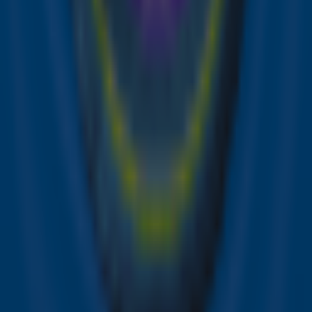
Lees ook
Hoe Als Het Avond Is het leven van Suzan
& Freek compleet veranderde
Suzan & Freek: Wie is de ultieme
romanticus? 💕
Suzan & Freek geven inkijkje in hun leven
met baby Sef in videoclip van Halverwege
Hannah Mae verzorgt voorprogramma
van Suzan & Freek in GelreDome
Ontvang onze nieuwsbrief
Meld je aan voor de nieuwsbrief van Sky Radio en blijf op
de hoogte van alle leuke winacties en het laatste nieuws
over je favoriete Sky-artiesten.