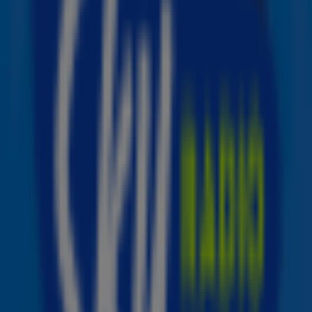
Een bijzonder hoofdstuk
De documentaire verschijnt na een periode waarin er
veel veranderde in het leven van Suzan & Freek. In het
voorjaar van 2025 maakte het duo bekend dat Freek
ongeneeslijk ziek is. Eind datzelfde jaar werden Suzan &
Freek ouders van hun zoontje Sef. Deze gebeurtenissen
vormen een belangrijke achtergrond voor de
documentaire.
Het is niet de eerste keer dat Suzan & Freek door
camera's worden gevolgd. In 2023 verscheen al de
documentaire Suzan & Freek: Tussen Jou en Mij. Met We
Vieren Het Leven krijgen fans opnieuw een inkijkje in het