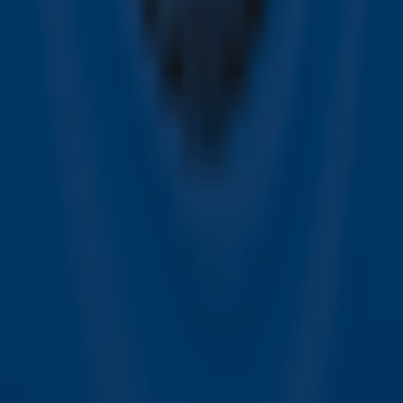
Aanmelden
Meld je aan voor onze wekelijkse nieuwsbrief met daarin
het laatste nieuws en aanbiedingen die wijzelf of in
samenwerking met onze partners organiseren. Je kunt je
op ieder moment afmelden. Zie voor meer informatie de
privacyverklaring
.
Snel naar
Online radio luisteren naar Sky Radio
Alle Sky zenders
Hitlijsten
Acties
Sky Radio-app
Sky Radio FM-frequenties per regio
Over Sky Radio
Contact
Voorwaarden
Privacyverklaring
Gebruiksvoorwaarden