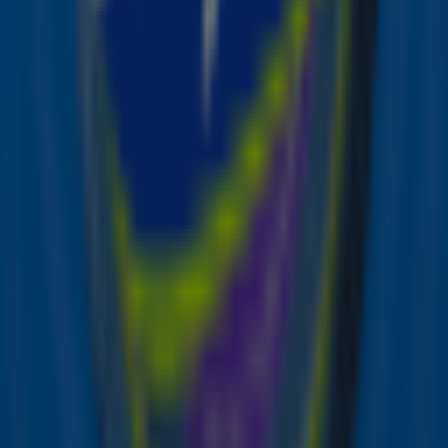
Bron: ANP | Marcel Krijgsman
Luister nu!
Meer horen van Suzan & Freek en andere grote
artiesten? Luister dan nu naar Sky Radio via onze
website of gratis app en geniet non-stop van de
grootste hits.
Zender laden...
Door
Redactie Sky Radio