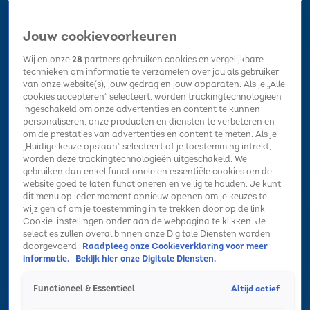
Jouw cookievoorkeuren
Wij en onze
28
partners gebruiken cookies en vergelijkbare
technieken om informatie te verzamelen over jou als gebruiker
van onze website(s), jouw gedrag en jouw apparaten. Als je „Alle
cookies accepteren” selecteert, worden trackingtechnologieën
Home
Kerst
Nieuws
Radio luisteren
Hitlijsten
Acties
ingeschakeld om onze advertenties en content te kunnen
Volg Sky Radio
personaliseren, onze producten en diensten te verbeteren en
om de prestaties van advertenties en content te meten. Als je
„Huidige keuze opslaan” selecteert of je toestemming intrekt,
worden deze trackingtechnologieën uitgeschakeld. We
Zoeken
gebruiken dan enkel functionele en essentiële cookies om de
website goed te laten functioneren en veilig te houden. Je kunt
dit menu op ieder moment opnieuw openen om je keuzes te
wijzigen of om je toestemming in te trekken door op de link
Home
Radio luisteren
Acties
Alle zenders
Summer Top 101
Cookie-instellingen onder aan de webpagina te klikken. Je
selecties zullen overal binnen onze Digitale Diensten worden
doorgevoerd.
Raadpleeg onze Cookieverklaring voor meer
informatie.
Bekijk hier onze Digitale Diensten.
Altijd actief
Functioneel & Essentieel