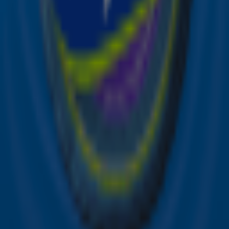
over je favoriete Sky-artiesten.
Aanmelden
Meld je aan voor onze wekelijkse nieuwsbrief met daarin
het laatste nieuws en aanbiedingen die wijzelf of in
samenwerking met onze partners organiseren. Je kunt je
op ieder moment afmelden. Zie voor meer informatie de
privacyverklaring
.
Snel naar
Online radio luisteren naar Sky Radio
Alle Sky zenders
Hitlijsten
Acties
Sky Radio-app
Sky Radio FM-frequenties per regio
Over Sky Radio
Contact
Voorwaarden
Privacyverklaring
Gebruiksvoorwaarden