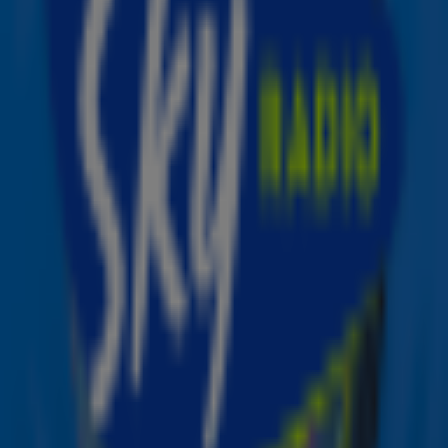
complimentjes?
Ontdek wie van de twee de échte romanticus is. Is het
Suzan met haar lieve woorden, of toch Freek met zijn
romantische gebaren? Eén ding is zeker: deze video is
pure
love goals
! Bekijk de video met Suzan & Freek
hierboven. ❤️🎥
Lees ook
Suzan & Freek hinten op komst nieuwe
muziek
Dit was de Valentijn Showcase met Suzan
& Freek ❤️
Ontvang onze nieuwsbrief
Meld je aan voor de nieuwsbrief van Sky Radio en blijf op
de hoogte van alle leuke winacties en het laatste nieuws