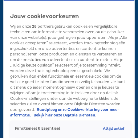
Jouw cookievoorkeuren
Wij en onze
28
partners gebruiken cookies en vergelijkbare
technieken om informatie te verzamelen over jou als gebruiker
van onze website(s), jouw gedrag en jouw apparaten. Als je „Alle
cookies accepteren” selecteert, worden trackingtechnologieën
Home
Kerst
Nieuws
Radio luisteren
Hitlijsten
Acties
ingeschakeld om onze advertenties en content te kunnen
Volg Sky Radio
personaliseren, onze producten en diensten te verbeteren en
om de prestaties van advertenties en content te meten. Als je
„Huidige keuze opslaan” selecteert of je toestemming intrekt,
worden deze trackingtechnologieën uitgeschakeld. We
Zoeken
gebruiken dan enkel functionele en essentiële cookies om de
website goed te laten functioneren en veilig te houden. Je kunt
dit menu op ieder moment opnieuw openen om je keuzes te
wijzigen of om je toestemming in te trekken door op de link
Home
Radio luisteren
Acties
Alle zenders
Summer Top 101
Cookie-instellingen onder aan de webpagina te klikken. Je
selecties zullen overal binnen onze Digitale Diensten worden
doorgevoerd.
Raadpleeg onze Cookieverklaring voor meer
informatie.
Bekijk hier onze Digitale Diensten.
Altijd actief
Functioneel & Essentieel