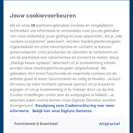
Jouw cookievoorkeuren
Wij en onze
28
partners gebruiken cookies en vergelijkbare
technieken om informatie te verzamelen over jou als gebruiker
van onze website(s), jouw gedrag en jouw apparaten. Als je „Alle
cookies accepteren” selecteert, worden trackingtechnologieën
Home
Kerst
Nieuws
Radio luisteren
Hitlijsten
Acties
ingeschakeld om onze advertenties en content te kunnen
Volg Sky Radio
personaliseren, onze producten en diensten te verbeteren en
om de prestaties van advertenties en content te meten. Als je
„Huidige keuze opslaan” selecteert of je toestemming intrekt,
worden deze trackingtechnologieën uitgeschakeld. We
Zoeken
gebruiken dan enkel functionele en essentiële cookies om de
website goed te laten functioneren en veilig te houden. Je kunt
dit menu op ieder moment opnieuw openen om je keuzes te
wijzigen of om je toestemming in te trekken door op de link
Home
Radio luisteren
Acties
Alle zenders
Summer Top 101
Cookie-instellingen onder aan de webpagina te klikken. Je
selecties zullen overal binnen onze Digitale Diensten worden
doorgevoerd.
Raadpleeg onze Cookieverklaring voor meer
informatie.
Bekijk hier onze Digitale Diensten.
Altijd actief
Functioneel & Essentieel