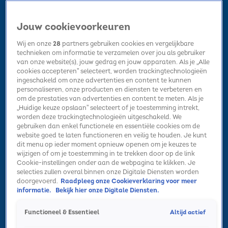
Jouw cookievoorkeuren
Wij en onze
28
partners gebruiken cookies en vergelijkbare
technieken om informatie te verzamelen over jou als gebruiker
van onze website(s), jouw gedrag en jouw apparaten. Als je „Alle
cookies accepteren” selecteert, worden trackingtechnologieën
Home
Kerst
Nieuws
Radio luisteren
Hitlijsten
Acties
ingeschakeld om onze advertenties en content te kunnen
Volg Sky Radio
personaliseren, onze producten en diensten te verbeteren en
om de prestaties van advertenties en content te meten. Als je
„Huidige keuze opslaan” selecteert of je toestemming intrekt,
worden deze trackingtechnologieën uitgeschakeld. We
Zoeken
gebruiken dan enkel functionele en essentiële cookies om de
website goed te laten functioneren en veilig te houden. Je kunt
dit menu op ieder moment opnieuw openen om je keuzes te
wijzigen of om je toestemming in te trekken door op de link
Home
Radio luisteren
Acties
Alle zenders
Summer Top 101
Cookie-instellingen onder aan de webpagina te klikken. Je
selecties zullen overal binnen onze Digitale Diensten worden
doorgevoerd.
Raadpleeg onze Cookieverklaring voor meer
informatie.
Bekijk hier onze Digitale Diensten.
Altijd actief
Functioneel & Essentieel