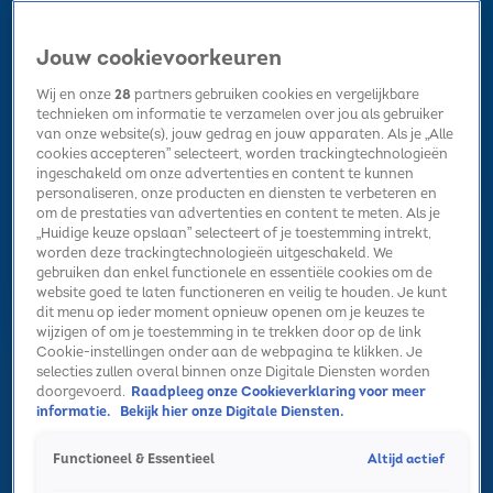
Jouw cookievoorkeuren
Wij en onze
28
partners gebruiken cookies en vergelijkbare
technieken om informatie te verzamelen over jou als gebruiker
van onze website(s), jouw gedrag en jouw apparaten. Als je „Alle
cookies accepteren” selecteert, worden trackingtechnologieën
Home
Kerst
Nieuws
Radio luisteren
Hitlijsten
Acties
ingeschakeld om onze advertenties en content te kunnen
Volg Sky Radio
personaliseren, onze producten en diensten te verbeteren en
om de prestaties van advertenties en content te meten. Als je
„Huidige keuze opslaan” selecteert of je toestemming intrekt,
worden deze trackingtechnologieën uitgeschakeld. We
Zoeken
gebruiken dan enkel functionele en essentiële cookies om de
website goed te laten functioneren en veilig te houden. Je kunt
dit menu op ieder moment opnieuw openen om je keuzes te
wijzigen of om je toestemming in te trekken door op de link
Home
Radio luisteren
Acties
Alle zenders
Summer Top 101
Cookie-instellingen onder aan de webpagina te klikken. Je
selecties zullen overal binnen onze Digitale Diensten worden
doorgevoerd.
Raadpleeg onze Cookieverklaring voor meer
informatie.
Bekijk hier onze Digitale Diensten.
Altijd actief
Functioneel & Essentieel