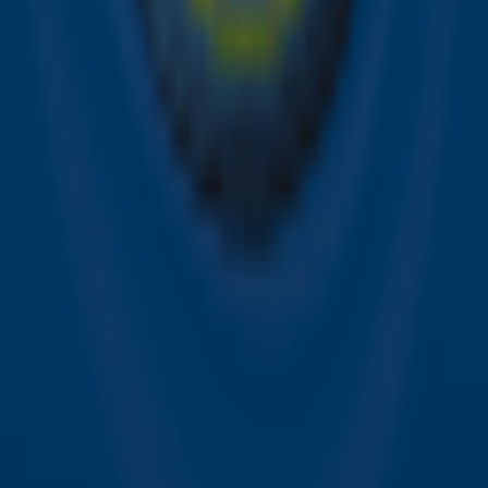
Snel naar
Online radio luisteren naar Sky Radio
Alle Sky zenders
Hitlijsten
Acties
Sky Radio-app
Sky Radio FM-frequenties per regio
Over Sky Radio
Contact
Voorwaarden
Privacyverklaring
Gebruiksvoorwaarden
Toegankelijkheid
Cookieverklaring
Digitale diensten
Cookie instellingen
Adverteren
Vacatures
Publieksservice