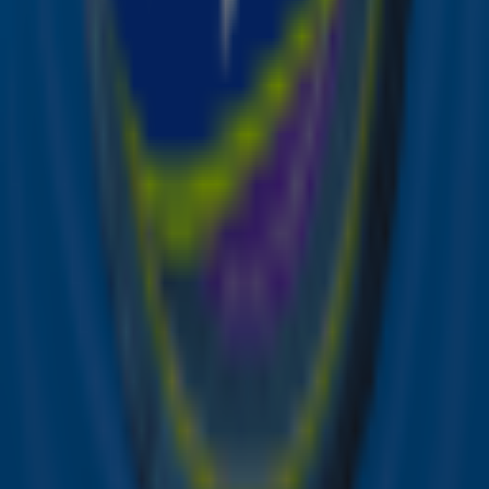
ooit gemaakt
Doe de Grote Sky Radio WK/EK Hit Quiz!
Shakira brengt opnieuw een WK-nummer
uit en zo klinkt het
Ontvang onze nieuwsbrief
Meld je aan voor de nieuwsbrief van Sky Radio en blijf op
de hoogte van alle leuke winacties en het laatste nieuws
over je favoriete Sky-artiesten.
Aanmelden
Meld je aan voor onze wekelijkse nieuwsbrief met daarin
het laatste nieuws en aanbiedingen die wijzelf of in
samenwerking met onze partners organiseren. Je kunt je
op ieder moment afmelden. Zie voor meer informatie de
privacyverklaring
.