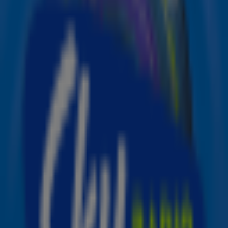
gesprek over een optreden op 19 juli in het MetLife
Stadium in East Rutherford.
Eerste halftime-show ooit bij finale WK
voetbal
Bieber zou daarmee onderdeel worden van een
bijzondere primeur. Voor het eerst krijgt de finale van het
WK voetbal namelijk een officiële halftime-show. Volgens
TMZ waren Justin Bieber en zijn vrouw Hailey een paar
weken geleden ook al aanwezig bij de openingsceremonie
van het WK.
Madonna, Shakira en BTS al bevestigd
Eerder werd al bekend dat Coldplay meewerkt aan
de
eerste WK-halftimeshow ooit
. Madonna, Shakira en K-
popgroep BTS zullen optreden tijdens de rust van de WK-
finale op 19 juli.