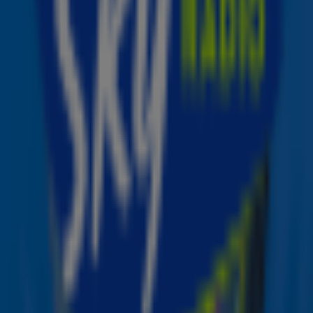
De meest onvergetelijke show ooit”
FIFA-baas Gianni Infantino
FIFA-baas Gianni Infantino beloofde eerder bij
televisiezender Fox dat kijkers kunnen rekenen op “de
meest onvergetelijke show ooit”. Ook liet hij weten dat er
in de komende dagen nog een extra artiest wordt
aangekondigd voor de show. Mogelijk gaat het dus om
Justin Bieber.
Bron: ANP | Foto: Angela Weiss
Door
Redactie Sky Radio
Lees ook
Coldplay helpt bij eerste WK-
halftimeshow ooit in 2026
Dit zijn de meest succesvolle EK/WK-hits