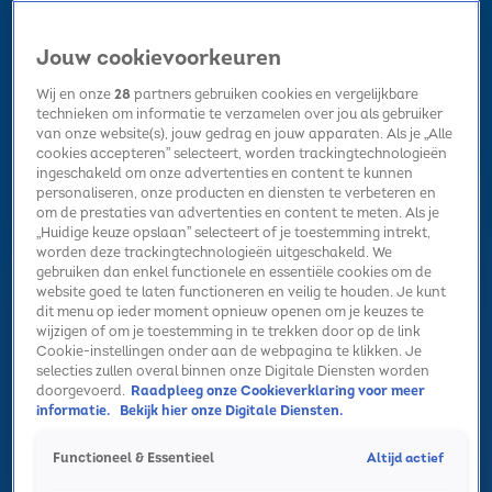
Jouw cookievoorkeuren
Wij en onze
28
partners gebruiken cookies en vergelijkbare
technieken om informatie te verzamelen over jou als gebruiker
van onze website(s), jouw gedrag en jouw apparaten. Als je „Alle
cookies accepteren” selecteert, worden trackingtechnologieën
Home
Kerst
Nieuws
Radio luisteren
Hitlijsten
Acties
ingeschakeld om onze advertenties en content te kunnen
Volg Sky Radio
personaliseren, onze producten en diensten te verbeteren en
om de prestaties van advertenties en content te meten. Als je
„Huidige keuze opslaan” selecteert of je toestemming intrekt,
worden deze trackingtechnologieën uitgeschakeld. We
Zoeken
gebruiken dan enkel functionele en essentiële cookies om de
website goed te laten functioneren en veilig te houden. Je kunt
dit menu op ieder moment opnieuw openen om je keuzes te
wijzigen of om je toestemming in te trekken door op de link
Home
Radio luisteren
Acties
Alle zenders
Summer Top 101
Cookie-instellingen onder aan de webpagina te klikken. Je
selecties zullen overal binnen onze Digitale Diensten worden
doorgevoerd.
Raadpleeg onze Cookieverklaring voor meer
informatie.
Bekijk hier onze Digitale Diensten.
Altijd actief
Functioneel & Essentieel