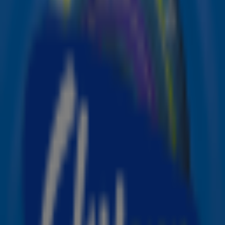
zanger Lewis Capaldi verscheen namelijk onverwacht bij
een vestiging van de keten voor een spontaan optreden.
Het publiek reageerde enthousiast en Capaldi deelde
het moment later zelf op
Instagram
met de
knipoog: “CapAldi. Het moest gebeuren.”
“CapAldi. Het moest gebeuren.”
Lewis Capaldi
Op de beelden is te zien hoe Capaldi op de parkeerplaats
zijn nieuwste nummer
Something in the Heavens
zingt.
Boven het geïmproviseerde podium prijkt het ALDI-logo,
voorzien van een extra bordje met de letters “CAP”.