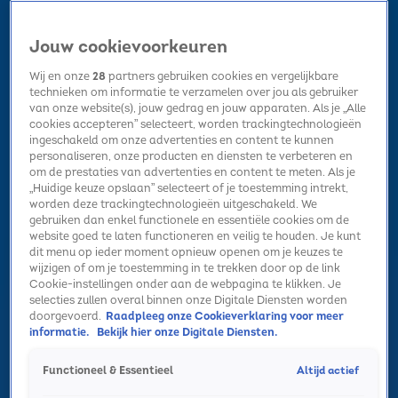
Jouw cookievoorkeuren
Wij en onze
28
partners gebruiken cookies en vergelijkbare
technieken om informatie te verzamelen over jou als gebruiker
van onze website(s), jouw gedrag en jouw apparaten. Als je „Alle
cookies accepteren” selecteert, worden trackingtechnologieën
Home
Kerst
Nieuws
Radio luisteren
Hitlijsten
Acties
ingeschakeld om onze advertenties en content te kunnen
Volg Sky Radio
personaliseren, onze producten en diensten te verbeteren en
om de prestaties van advertenties en content te meten. Als je
„Huidige keuze opslaan” selecteert of je toestemming intrekt,
worden deze trackingtechnologieën uitgeschakeld. We
Zoeken
gebruiken dan enkel functionele en essentiële cookies om de
website goed te laten functioneren en veilig te houden. Je kunt
dit menu op ieder moment opnieuw openen om je keuzes te
wijzigen of om je toestemming in te trekken door op de link
Home
Radio luisteren
Acties
Alle zenders
Summer Top 101
Cookie-instellingen onder aan de webpagina te klikken. Je
selecties zullen overal binnen onze Digitale Diensten worden
doorgevoerd.
Raadpleeg onze Cookieverklaring voor meer
informatie.
Bekijk hier onze Digitale Diensten.
Altijd actief
Functioneel & Essentieel