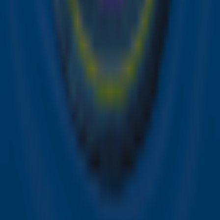
de hoogte van alle leuke winacties en het laatste nieuws
over je favoriete Sky-artiesten.
Aanmelden
Meld je aan voor onze wekelijkse nieuwsbrief met daarin
het laatste nieuws en aanbiedingen die wijzelf of in
samenwerking met onze partners organiseren. Je kunt je
op ieder moment afmelden. Zie voor meer informatie de
privacyverklaring
.
Snel naar
Online radio luisteren naar Sky Radio
Alle Sky zenders
Hitlijsten
Acties
Sky Radio-app
Sky Radio FM-frequenties per regio
Over Sky Radio
Contact
Voorwaarden
Privacyverklaring