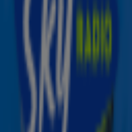
De zanger maakte in juni zijn comeback na een lange
pauze in 2023, die hij nodig had vanwege
gezondheidsproblemen. Tijdens zijn optreden op