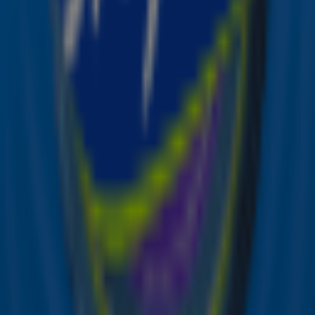
Glastonbury sprak hij openlijk over zijn worstelingen met
het syndroom van Gilles de la Tourette, waardoor het
hem soms moeite kostte zijn nummers af te maken.
Inmiddels is Capaldi helemaal terug en kijkt hij vooruit:
later dit jaar verschijnt er een nieuwe EP
en mogelijk zelfs
een compleet album in 2026.
Bron: ANP | Fabio De Paola Media Assignments
Lees ook
Lewis Capaldi brengt dit jaar meer nieuwe
muziek uit
Lewis Capaldi keert na anderhalf jaar
terug met nieuw nummer
Ontvang onze nieuwsbrief
Meld je aan voor de nieuwsbrief van Sky Radio en blijf op