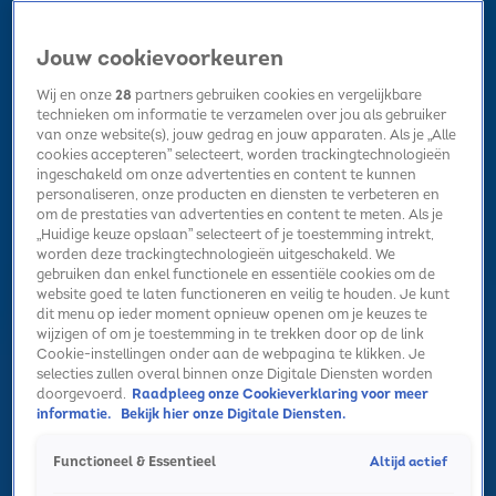
Jouw cookievoorkeuren
Wij en onze
28
partners gebruiken cookies en vergelijkbare
technieken om informatie te verzamelen over jou als gebruiker
van onze website(s), jouw gedrag en jouw apparaten. Als je „Alle
cookies accepteren” selecteert, worden trackingtechnologieën
Home
Kerst
Nieuws
Radio luisteren
Hitlijsten
Acties
ingeschakeld om onze advertenties en content te kunnen
Volg Sky Radio
personaliseren, onze producten en diensten te verbeteren en
om de prestaties van advertenties en content te meten. Als je
„Huidige keuze opslaan” selecteert of je toestemming intrekt,
worden deze trackingtechnologieën uitgeschakeld. We
Zoeken
gebruiken dan enkel functionele en essentiële cookies om de
website goed te laten functioneren en veilig te houden. Je kunt
dit menu op ieder moment opnieuw openen om je keuzes te
wijzigen of om je toestemming in te trekken door op de link
Home
Radio luisteren
Acties
Alle zenders
Summer Top 101
Cookie-instellingen onder aan de webpagina te klikken. Je
selecties zullen overal binnen onze Digitale Diensten worden
doorgevoerd.
Raadpleeg onze Cookieverklaring voor meer
informatie.
Bekijk hier onze Digitale Diensten.
Altijd actief
Functioneel & Essentieel