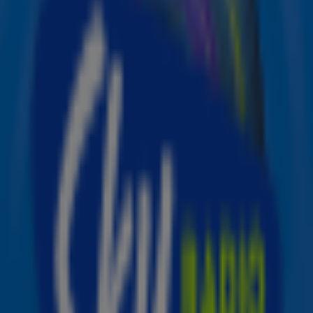
hij bij zijn bericht. Survive is zijn eerste release
sinds Strangers uit 2024.
Lewis kondigde in 2023 een lange pauze aan vanwege
gezondheidsproblemen. Tijdens zijn optreden op
Glastonbury vertelde hij openlijk over zijn worsteling met
het syndroom van Gilles de la Tourette, waardoor hij zijn
nummers soms niet kon afmaken.