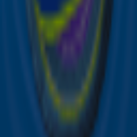
Fans zingen verder voor Lewis Capaldi
wanneer hij het zelf niet kan ❤️
Ontvang onze nieuwsbrief
Meld je aan voor de nieuwsbrief van Sky Radio en blijf op
de hoogte van alle leuke winacties en het laatste nieuws
over je favoriete Sky-artiesten.
Aanmelden
Meld je aan voor onze wekelijkse nieuwsbrief met daarin
het laatste nieuws en aanbiedingen die wijzelf of in
samenwerking met onze partners organiseren. Je kunt je
op ieder moment afmelden. Zie voor meer informatie de
privacyverklaring
.
Snel naar
Online radio luisteren naar Sky Radio
Alle Sky zenders
Hitlijsten
Acties
Sky Radio-app