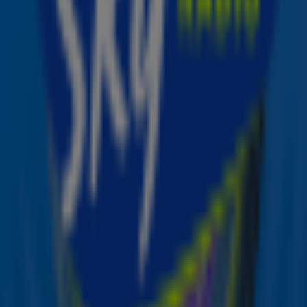
De zanger is vooral bekend van zijn wereldhits Before You
Go en Someone You Loved. Zijn laatste album, Broken By
Desire To Be Heavenly Sent, verscheen in 2023.
Bron: Scott Garfitt
Lees ook