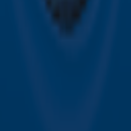
Sky Radio FM-frequenties per regio
Over Sky Radio
Contact
Voorwaarden
Privacyverklaring
Gebruiksvoorwaarden
Toegankelijkheid
Cookieverklaring
Digitale diensten
Cookie instellingen
Adverteren
Vacatures
Publieksservice
Download de Sky Radio App
Volg Sky Radio
©
2026 Talpa Network. Alle rechten voorbehouden. Geen
tekst- en datamining.
Sky Radio
Nu Live