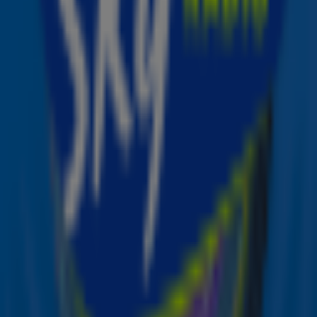
Sky Radio Non-Stop Greatest Hits
Luister naar
Sky Radio en geniet non-stop van de
beste mix van classics en hits!
Zender laden...
Bron: ANP | Foto: Valerie Macon
Lees ook
Deze hits luisteren jouw favoriete Sky-
artiesten! 🎵
De Sky-luisteraars hebben gekozen: de
Sky Radio Top 1000 heeft een nieuwe
nummer 1!
Sky Radio lanceert nieuwe online