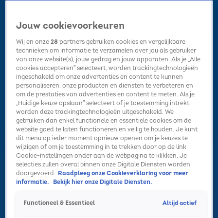
Jouw cookievoorkeuren
Wij en onze
28
partners gebruiken cookies en vergelijkbare
technieken om informatie te verzamelen over jou als gebruiker
van onze website(s), jouw gedrag en jouw apparaten. Als je „Alle
cookies accepteren” selecteert, worden trackingtechnologieën
Home
Kerst
Nieuws
Radio luisteren
Hitlijsten
Acties
ingeschakeld om onze advertenties en content te kunnen
Volg Sky Radio
personaliseren, onze producten en diensten te verbeteren en
om de prestaties van advertenties en content te meten. Als je
„Huidige keuze opslaan” selecteert of je toestemming intrekt,
worden deze trackingtechnologieën uitgeschakeld. We
Zoeken
gebruiken dan enkel functionele en essentiële cookies om de
website goed te laten functioneren en veilig te houden. Je kunt
dit menu op ieder moment opnieuw openen om je keuzes te
wijzigen of om je toestemming in te trekken door op de link
Home
Radio luisteren
Acties
Alle zenders
Summer Top 101
Cookie-instellingen onder aan de webpagina te klikken. Je
selecties zullen overal binnen onze Digitale Diensten worden
doorgevoerd.
Raadpleeg onze Cookieverklaring voor meer
informatie.
Bekijk hier onze Digitale Diensten.
Altijd actief
Functioneel & Essentieel