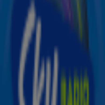
vrijdag 23 januari te streamen.
De film draait om het ontstaan van Bruce Springsteens
legendarische album Nebraska uit 1982. Wereldwijd was
Deliver Me From Nowhere vanaf 24 oktober al in de
bioscoop te zien en de reacties waren overwegend
positief.
In de hoofdrol zien we Jeremy Allen White, bekend van de
serie The Bear. Voor zijn vertolking van Springsteen werd
hij genomineerd voor een Golden Globe. De prijs ging
uiteindelijk naar Wagner Moura (The Secret Agent).
Trailer Springsteen: Deliver Me Form
Nowhere
Bruce Springsteen staat met vier hits in de
Sky Top 1000
met noteringen voor
I’m On Fire
(76),
Dancing In The Dark
(146),
Streets of Philadelphia
(652) en
Born In The U.S.A.
(900).