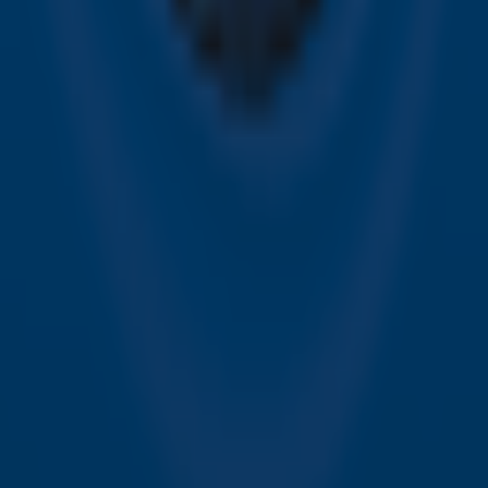
Over Sky Radio
Contact
Voorwaarden
Privacyverklaring
Gebruiksvoorwaarden
Toegankelijkheid
Cookieverklaring
Digitale diensten
Cookie instellingen
Adverteren
Vacatures
Publieksservice
Download de Sky Radio App
Volg Sky Radio
©
2026 Talpa Network. Alle rechten voorbehouden. Geen
tekst- en datamining.
Sky Radio
Nu Live