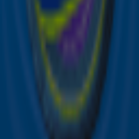
radiozender: Sky Radio Top 1000
Ontvang onze nieuwsbrief
Meld je aan voor de nieuwsbrief van Sky Radio en blijf op
de hoogte van alle leuke winacties en het laatste nieuws
over je favoriete Sky-artiesten.
Aanmelden
Meld je aan voor onze wekelijkse nieuwsbrief met daarin
het laatste nieuws en aanbiedingen die wijzelf of in
samenwerking met onze partners organiseren. Je kunt je
op ieder moment afmelden. Zie voor meer informatie de
privacyverklaring
.
Snel naar
Online radio luisteren naar Sky Radio
Alle Sky zenders
Hitlijsten
Acties
Sky Radio-app
Sky Radio FM-frequenties per regio