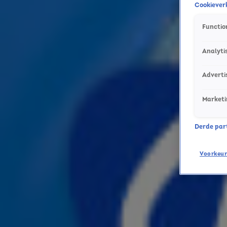
Cookieverk
Nieuw op de Sky-playlist: Afrojack & Aloe Blacc en Son Mieux! 🎶
10 nov 2025, 09:57
Function
5 hits die stiekem door andere artiesten zijn geschreven!
4 nov 2025, 16:02
Analyti
Nieuwe nummer 1-hit Niemand van Suzan & Freek hoor je nu bij Sky Radio
3 nov 2025, 10:42
Adverti
Dit zijn de meest iconische momenten van de 00's en 10's!
24 okt 2025, 16:16
Marketi
Met deze outfit steel jij de show tijdens Halloween!
21 okt 2025, 13:00
Derde parti
Ontdek de Top 10 Kerstshows in Nederland voor 2025
8 okt 2025, 09:25
Voorkeur
Emma Heesters schrijft boek over haar diagnose baarmoederhalskanker
12 sep 2025, 16:12
Test je geheugen met het Disney Memory spel! 🎡
1 sep 2025, 13:00
Disney kondigt nieuwe animatiefilm Hexed aan
31 aug 2025, 08:56