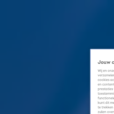
Home
Kerst
Nieuws
Radio luisteren
Hitlijsten
Acties
Volg Sky Radio
Jouw c
Zoeken
Home
Radio luisteren
Acties
Alle zenders
Summer Top 101
Wij en on
Algemeen
verzamelen
cookies ac
Dit was The Christmas Station 2025 💙
en content
20 nov 2025, 08:20
prestaties
toestemmin
Dit zijn volgens Dua Lipa dé restaurants die je wil bezoeken in Kopenhagen
functionel
17 nov 2025, 14:06
kunt dit m
Adele maakt acteerdebuut in nieuwe film van Tom Ford
te trekken
zullen ove
13 nov 2025, 09:12