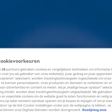
ookievoorkeuren
ze
28
partners gebruiken cookies en vergelijkbare technieken om informatie 
 over jou als gebruiker van onze website(s), jouw gedrag en jouw apparaten. 
cepteren” selecteert, worden trackingtechnologieën ingeschakeld om onze
 te kunnen personaliseren, onze producten en diensten te verbeteren en o
 van advertenties en content te meten. Als je „Huidige keuze opslaan” selecte
g intrekt, worden deze trackingtechnologieën uitgeschakeld. We gebruiken
e en essentiële cookies om de website goed te laten functioneren en veilig t
enu op ieder moment opnieuw openen om je keuzes te wijzigen of om je toe
 door op de link Cookie-instellingen onder aan de webpagina te klikken. Je 
ral binnen onze Digitale Diensten worden doorgevoerd.
Raadpleeg onze