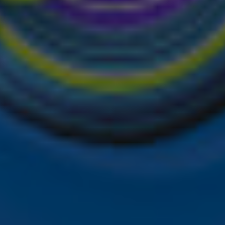
de hoogte van alle leuke winacties en het laatste nieuws o
het laatste nieuws en aanbiedingen die wijzelf of in same
vacyverklaring
.