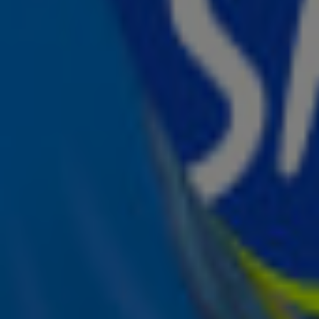
Dit was dé Disney-film in jouw geboortejaar!
30 aug 2025, 14:35
Taylor Swift is verloofd!
27 aug 2025, 09:15
Beyoncé wint eerste Emmy in haar carrière
13 aug 2025, 08:30
FLEMMING maakt droom waar als shirtsponsor van FC Den Bosch
7 aug 2025, 12:15