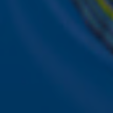
Ontvang onze nieuwsbrief
Meld je aan voor de nieuwsbrief van Sky Radio en blijf op 
Aanmelden
Meld je aan voor onze wekelijkse nieuwsbrief met daarin 
ieder moment afmelden. Zie voor meer informatie de
pri
Snel naar
Online radio luisteren naar Sky Radio
Alle Sky zenders
Hitlijsten
Acties
Sky Radio-app
Sky Radio FM-frequenties per regio
Over Sky Radio
Contact
Voorwaarden
Privacyverklaring
Gebruiksvoorwaarden
Toegankelijkheid
Cookieverklaring