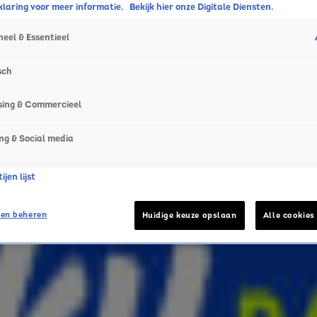
laring voor meer informatie.
Bekijk hier onze Digitale Diensten.
eel & Essentieel
sch
sing & Commercieel
ng & Social media
jen lijst
en beheren
Huidige keuze opslaan
Alle cookies