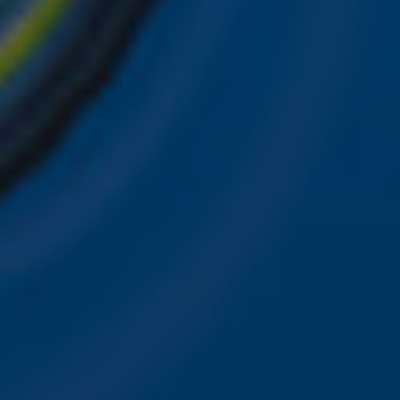
ver je favoriete Sky-artiesten.
nwerking met onze partners organiseren. Je kunt je op