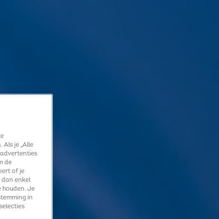
te
Als je „Alle
 advertenties
m de
ert of je
 dan enkel
e houden. Je
stemming in
selecties