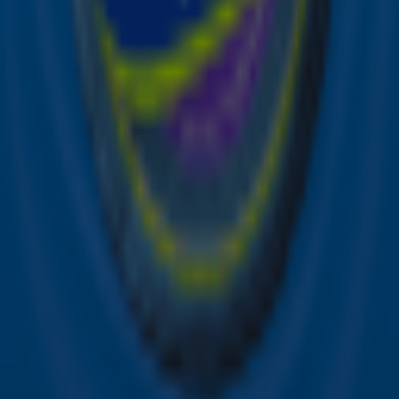
het laatste nieuws en aanbiedingen die wijzelf of in
samenwerking met onze partners organiseren. Je kunt je
op ieder moment afmelden. Zie voor meer informatie de
privacyverklaring
.
Snel naar
Online radio luisteren naar Sky Radio
Alle Sky zenders
Hitlijsten
Acties
Sky Radio-app
Sky Radio FM-frequenties per regio
Over Sky Radio
Contact
Voorwaarden
Privacyverklaring
Gebruiksvoorwaarden
Toegankelijkheid
Cookieverklaring