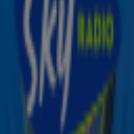
Emma Heesters geniet van vakantie na behandelingen tegen kanker
27 mrt 2025, 13:22
April = @ Work Maand bij Sky Radio!
25 mrt 2025, 13:10
Vier de lente met extra zonnige hits op Sky Radio! ☀️
18 mrt 2025, 18:15
Nieuw: Sky Radio 00's en 10's! ✨🎶
24 feb 2025, 08:05
Zo creëer je een Valentijnsdag vol self-love!
5 feb 2025, 09:11
3
4
5
Ontvang onze nieuwsbrief
Meld je aan voor de nieuwsbrief van Sky Radio en blijf op
de hoogte van alle leuke winacties en het laatste nieuws
over je favoriete Sky-artiesten.
Aanmelden
Meld je aan voor onze wekelijkse nieuwsbrief met daarin