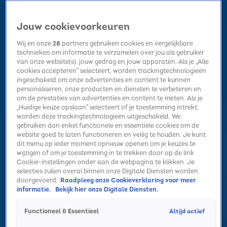
Jouw cookievoorkeuren
Wij en onze
28
partners gebruiken cookies en vergelijkbare
technieken om informatie te verzamelen over jou als gebruiker
van onze website(s), jouw gedrag en jouw apparaten. Als je „Alle
cookies accepteren” selecteert, worden trackingtechnologieën
Home
Kerst
Nieuws
Radio luisteren
Hitlijsten
Acties
ingeschakeld om onze advertenties en content te kunnen
Volg Sky Radio
personaliseren, onze producten en diensten te verbeteren en
om de prestaties van advertenties en content te meten. Als je
„Huidige keuze opslaan” selecteert of je toestemming intrekt,
worden deze trackingtechnologieën uitgeschakeld. We
Zoeken
gebruiken dan enkel functionele en essentiële cookies om de
website goed te laten functioneren en veilig te houden. Je kunt
dit menu op ieder moment opnieuw openen om je keuzes te
wijzigen of om je toestemming in te trekken door op de link
Home
Radio luisteren
Acties
Alle zenders
Summer Top 101
Cookie-instellingen onder aan de webpagina te klikken. Je
Algemeen
selecties zullen overal binnen onze Digitale Diensten worden
Dit zijn de favoriete vakantiebestemmingen van Sky-artiesten
doorgevoerd.
Raadpleeg onze Cookieverklaring voor meer
informatie.
Bekijk hier onze Digitale Diensten.
16 juli 2025, 12:00
Deze zomeressentials wil je écht in je tas hebben!
Altijd actief
Functioneel & Essentieel
10 juli 2025, 15:02