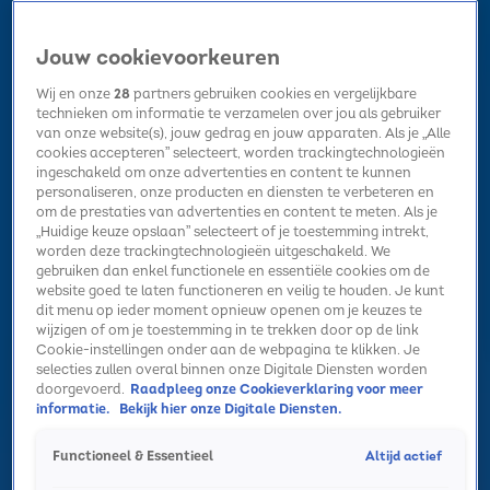
Jouw cookievoorkeuren
Wij en onze
28
partners gebruiken cookies en vergelijkbare
technieken om informatie te verzamelen over jou als gebruiker
van onze website(s), jouw gedrag en jouw apparaten. Als je „Alle
cookies accepteren” selecteert, worden trackingtechnologieën
Home
Kerst
Nieuws
Radio luisteren
Hitlijsten
Acties
ingeschakeld om onze advertenties en content te kunnen
Volg Sky Radio
personaliseren, onze producten en diensten te verbeteren en
om de prestaties van advertenties en content te meten. Als je
„Huidige keuze opslaan” selecteert of je toestemming intrekt,
worden deze trackingtechnologieën uitgeschakeld. We
Zoeken
gebruiken dan enkel functionele en essentiële cookies om de
website goed te laten functioneren en veilig te houden. Je kunt
dit menu op ieder moment opnieuw openen om je keuzes te
wijzigen of om je toestemming in te trekken door op de link
Home
Radio luisteren
Acties
Alle zenders
Summer Top 101
Cookie-instellingen onder aan de webpagina te klikken. Je
selecties zullen overal binnen onze Digitale Diensten worden
doorgevoerd.
Raadpleeg onze Cookieverklaring voor meer
informatie.
Bekijk hier onze Digitale Diensten.
Altijd actief
Functioneel & Essentieel