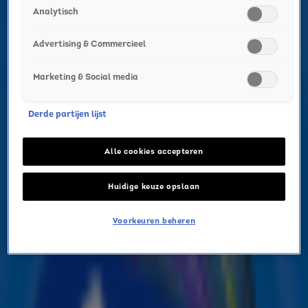
Analytisch
Advertising & Commercieel
Marketing & Social media
Zangeres Bonnie Tyler op
Derde partijen lijst
75-jarige leeftijd overleden
Alle cookies accepteren
MUZIEK
Huidige keuze opslaan
9 juli 2026, 11:29
Voorkeuren beheren
Bonnie Tyler is woensdagavond 8 juli overleden. De
Welshe zangeres, bekend van wereldhits als Total
Eclipse of the Heart, It’s a Heartache en Holding Out for
a Hero, is 75 jaar geworden.