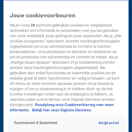
Jouw cookievoorkeuren
Wij en onze
28
partners gebruiken cookies en vergelijkbare
technieken om informatie te verzamelen over jou als gebruiker
van onze website(s), jouw gedrag en jouw apparaten. Als je „Alle
cookies accepteren” selecteert, worden trackingtechnologieën
Home
Kerst
Nieuws
Radio luisteren
Hitlijsten
Acties
ingeschakeld om onze advertenties en content te kunnen
Volg Sky Radio
personaliseren, onze producten en diensten te verbeteren en
om de prestaties van advertenties en content te meten. Als je
„Huidige keuze opslaan” selecteert of je toestemming intrekt,
worden deze trackingtechnologieën uitgeschakeld. We
Zoeken
gebruiken dan enkel functionele en essentiële cookies om de
website goed te laten functioneren en veilig te houden. Je kunt
dit menu op ieder moment opnieuw openen om je keuzes te
wijzigen of om je toestemming in te trekken door op de link
Home
Radio luisteren
Acties
Alle zenders
Summer Top 101
Cookie-instellingen onder aan de webpagina te klikken. Je
selecties zullen overal binnen onze Digitale Diensten worden
doorgevoerd.
Raadpleeg onze Cookieverklaring voor meer
informatie.
Bekijk hier onze Digitale Diensten.
Altijd actief
Functioneel & Essentieel