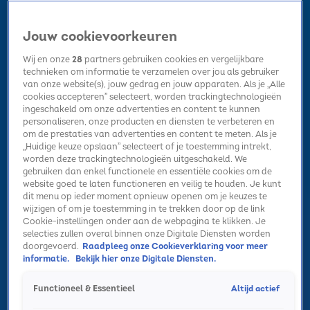
Jouw cookievoorkeuren
Wij en onze
28
partners gebruiken cookies en vergelijkbare
technieken om informatie te verzamelen over jou als gebruiker
van onze website(s), jouw gedrag en jouw apparaten. Als je „Alle
cookies accepteren” selecteert, worden trackingtechnologieën
Home
Kerst
Nieuws
Radio luisteren
Hitlijsten
Acties
ingeschakeld om onze advertenties en content te kunnen
Volg Sky Radio
personaliseren, onze producten en diensten te verbeteren en
om de prestaties van advertenties en content te meten. Als je
„Huidige keuze opslaan” selecteert of je toestemming intrekt,
worden deze trackingtechnologieën uitgeschakeld. We
Zoeken
gebruiken dan enkel functionele en essentiële cookies om de
website goed te laten functioneren en veilig te houden. Je kunt
dit menu op ieder moment opnieuw openen om je keuzes te
wijzigen of om je toestemming in te trekken door op de link
Home
Radio luisteren
Acties
Alle zenders
Summer Top 101
Cookie-instellingen onder aan de webpagina te klikken. Je
selecties zullen overal binnen onze Digitale Diensten worden
doorgevoerd.
Raadpleeg onze Cookieverklaring voor meer
informatie.
Bekijk hier onze Digitale Diensten.
Altijd actief
Functioneel & Essentieel