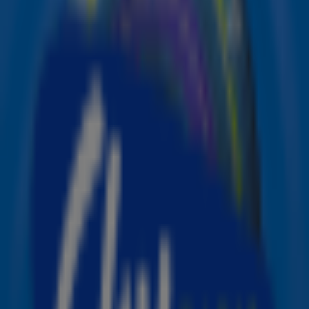
wordt het donderdag en dit weekend tropisch warm. Tijd
om de zonnebrand tevoorschijn te halen, een plekje in de
tuin of op het strand te zoeken en natuurlijk de
lekkerste zomerhits op te zetten.
Om het zomerse gevoel compleet te maken, hoor je op
Sky Radio van 09.00 tot 18.00 uur de
Summer Top 101
van 2025
. In deze lijst hoor je de populairste zomerhits,
gekozen door de luisteraars van Sky Radio. Van tijdloze
klassiekers tot recente favorieten: de perfecte
soundtrack voor een tropische dag.
Dit is de top 10 van de Summer Top 101 van
2025
Kaoma – Lambada
The Underdog Project – Summer Jam 2003
Luis Fonsi ft. Daddy Yankee – Despacito
Wham! – Club Tropicana
Bryan Adams – Summer Of '69