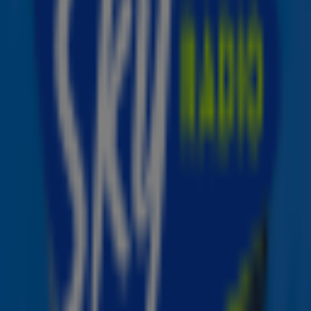
Enrique Iglesias ft. Farruko – Me Pase
Ed Sheeran – Azizam
Vengaboys – We're Going To Ibiza!
Niels Geusebroek & Wildstylez – Year Of Summer
(Acoustic)
Ricky Martin – Maria
Benieuwd welke nummers er nog meer in de lijst staan?
Bekijk de complete Summer Top 101 van 2025
.
Sky Radio is deze zomer Your Summer
Station
Ook deze zomer is Sky Radio weer
Your Summer
Station
. Met non-stop zonnige hits, zomerse acties
en de perfecte soundtrack voor iedere vakantiedag
brengen we het zomergevoel naar je toe, waar je ook
bent.