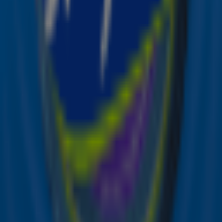
Luister naar Sky Radio en geniet van de Summer Top
101! ☀️🎶🏖️
Zender laden...
Lees ook
Verlopen
Stem mee voor de Summer Top 101 en
maak kans op een Bluetooth speaker en
badlaken
Verlopen
Win tickets voor de Sky Radio Summer
Showcase met DI-RECT!
Dit gebeurt er deze zomer bij Sky Radio:
Your Summer Station
Ontvang onze nieuwsbrief
Meld je aan voor de nieuwsbrief van Sky Radio en blijf op
de hoogte van alle leuke winacties en het laatste nieuws