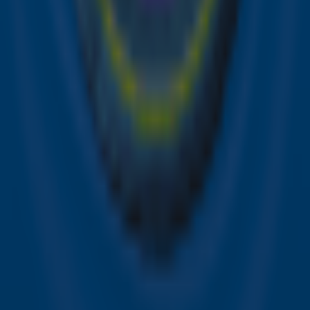
over je favoriete Sky-artiesten.
Aanmelden
Meld je aan voor onze wekelijkse nieuwsbrief met daarin
het laatste nieuws en aanbiedingen die wijzelf of in
samenwerking met onze partners organiseren. Je kunt je
op ieder moment afmelden. Zie voor meer informatie de
privacyverklaring
.
Snel naar
Online radio luisteren naar Sky Radio
Alle Sky zenders
Hitlijsten
Acties
Sky Radio-app
Sky Radio FM-frequenties per regio
Over Sky Radio
Contact
Voorwaarden
Privacyverklaring
Gebruiksvoorwaarden