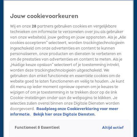
Jouw cookievoorkeuren
Wij en onze
28
partners gebruiken cookies en vergelijkbare
technieken om informatie te verzamelen over jou als gebruiker
van onze website(s), jouw gedrag en jouw apparaten. Als je „Alle
cookies accepteren” selecteert, worden trackingtechnologieën
Home
Kerst
Nieuws
Radio luisteren
Hitlijsten
Acties
ingeschakeld om onze advertenties en content te kunnen
Volg Sky Radio
personaliseren, onze producten en diensten te verbeteren en
om de prestaties van advertenties en content te meten. Als je
„Huidige keuze opslaan” selecteert of je toestemming intrekt,
worden deze trackingtechnologieën uitgeschakeld. We
Zoeken
gebruiken dan enkel functionele en essentiële cookies om de
website goed te laten functioneren en veilig te houden. Je kunt
dit menu op ieder moment opnieuw openen om je keuzes te
wijzigen of om je toestemming in te trekken door op de link
Home
Radio luisteren
Acties
Alle zenders
Summer Top 101
Cookie-instellingen onder aan de webpagina te klikken. Je
selecties zullen overal binnen onze Digitale Diensten worden
doorgevoerd.
Raadpleeg onze Cookieverklaring voor meer
informatie.
Bekijk hier onze Digitale Diensten.
Altijd actief
Functioneel & Essentieel