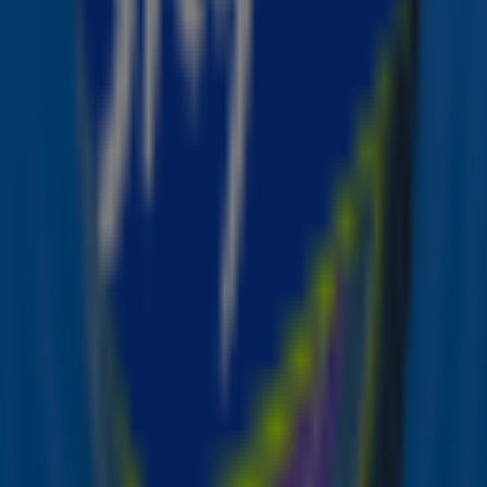
beschikbaar. Omdat iedereen gelijke kansen moet
hebben om een ticket te bemachtigen, worden de
kaarten via een loting verloot. De inschrijving voor deze
loting is geopend tot en met dinsdag 8 juli via de officiële
website van The Streamers.
Wil jij erbij zijn?
Schrijf je dan snel in
en wie weet ben jij
één van de gelukkigen die deze magische avond in het
Concertgebouw bijwoont!