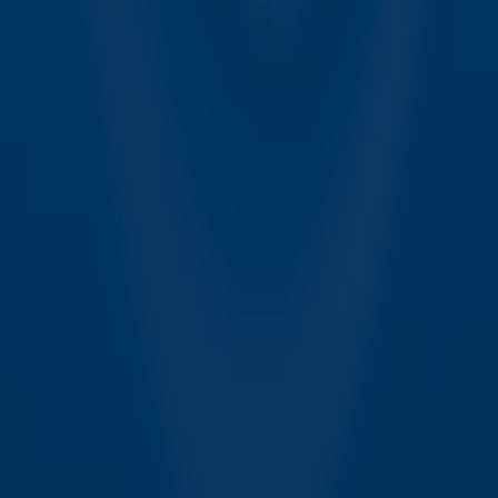
Over Sky Radio
Contact
Voorwaarden
Privacyverklaring
Gebruiksvoorwaarden
Toegankelijkheid
Cookieverklaring
Digitale diensten
Cookie instellingen
Adverteren
Vacatures
Publieksservice
Download de Sky Radio App
Volg Sky Radio
©
2026 Talpa Network. Alle rechten voorbehouden. Geen
tekst- en datamining.
Sky Radio
Nu Live
Non-Stop Greatest Hits