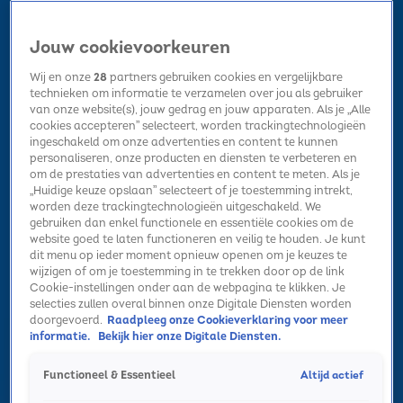
Jouw cookievoorkeuren
Wij en onze
28
partners gebruiken cookies en vergelijkbare
technieken om informatie te verzamelen over jou als gebruiker
van onze website(s), jouw gedrag en jouw apparaten. Als je „Alle
cookies accepteren” selecteert, worden trackingtechnologieën
Home
Kerst
Nieuws
Radio luisteren
Hitlijsten
Acties
ingeschakeld om onze advertenties en content te kunnen
Volg Sky Radio
personaliseren, onze producten en diensten te verbeteren en
om de prestaties van advertenties en content te meten. Als je
„Huidige keuze opslaan” selecteert of je toestemming intrekt,
worden deze trackingtechnologieën uitgeschakeld. We
Zoeken
gebruiken dan enkel functionele en essentiële cookies om de
website goed te laten functioneren en veilig te houden. Je kunt
dit menu op ieder moment opnieuw openen om je keuzes te
wijzigen of om je toestemming in te trekken door op de link
Home
Radio luisteren
Acties
Alle zenders
Summer Top 101
Cookie-instellingen onder aan de webpagina te klikken. Je
selecties zullen overal binnen onze Digitale Diensten worden
doorgevoerd.
Raadpleeg onze Cookieverklaring voor meer
informatie.
Bekijk hier onze Digitale Diensten.
Altijd actief
Functioneel & Essentieel