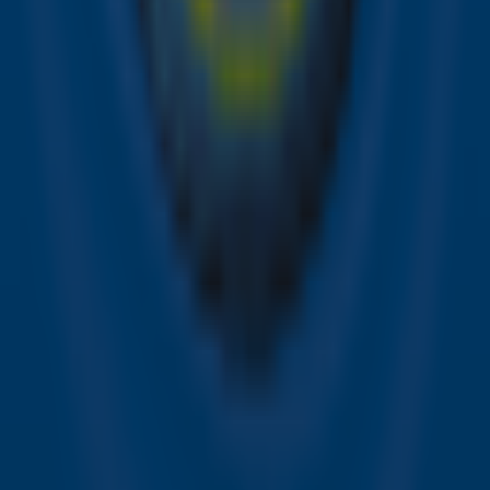
Bron: ANP | Marcel Krijgsman
Ontvang onze nieuwsbrief
Meld je aan voor de nieuwsbrief van Sky Radio en blijf op
de hoogte van alle leuke winacties en het laatste nieuws
over je favoriete Sky-artiesten.
Aanmelden
Meld je aan voor onze wekelijkse nieuwsbrief met daarin
het laatste nieuws en aanbiedingen die wijzelf of in
samenwerking met onze partners organiseren. Je kunt je
op ieder moment afmelden. Zie voor meer informatie de
privacyverklaring
.
Snel naar
Online radio luisteren naar Sky Radio
Alle Sky zenders
Hitlijsten
Acties
Sky Radio-app
Sky Radio FM-frequenties per regio