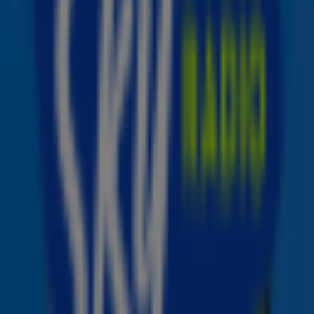
Streamers & Strijkers
Het concert belooft een mix te worden van klassiekers
en moderne hits, allemaal uitgevoerd in een nieuwe,
intieme setting met het Metropole Orkest. Frank
Lammers zelf zegt het als volgt: "Met
Streamers &
Strijkers
dagen we onszelf uit om de klassiekers van toen
en de hits van nu samen te brengen onder begeleiding
van het allermooiste orkest van Nederland. We willen na
de onlineconcerten en grote stadions iets nieuws
brengen: onze fans trakteren op de absolute schoonheid
van muziek."
Inschrijven voor tickets
Voor dit eenmalige concert zijn slechts 2000 kaarten