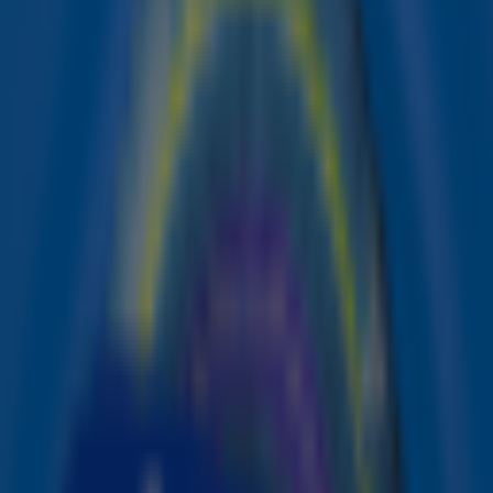
de coronapandemie, treedt die avond op onder de naam
Streamers & Strijkers
, samen met het Metropole Orkest.
Yves Berendse nieuw lid bij The Streamers
Dit bijzondere concert werd afgelopen vrijdag
aangekondigd via een video op de sociale media van The
Streamers. In d
e video
onthult manager Frank Lammers
zijn "nieuwe masterplan" en introduceert hij een aantal
verrassingen voor het optreden. Onder meer Roxy
Dekker, Zoë Tauran, Ronnie Flex en Snelle krijgen de
opdracht om strijkinstrumenten te verpakken en te
verzenden naar de andere bandleden via rapper Bizzey.
Ook werd Yves Berendse als nieuw lid aangekondigd. The
Streamers bestaat verder uit grote namen als Guus
Meeuwis, Thomas Acda, Paul de Munnik, Flemming, Emma
Heesters, Hannah Mae, Paul de Leeuw, Nick Schilder,
Simon Keizer, Diggy Dex, Miss Montreal, Typhoon, Rolf
Sanchez en VanVelzen.