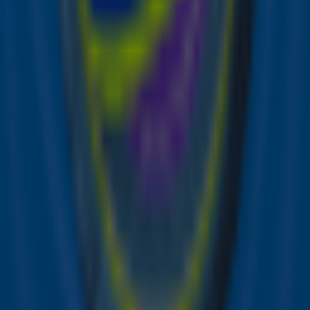
Over The Streamers
The Streamers werden in 2021 bekend door hun
onlineconcerten tijdens de coronapandemie. Sindsdien
hebben ze al meerdere succesvolle live-optredens
gegeven, waaronder in het Olympisch Stadion en de
GelreDome.