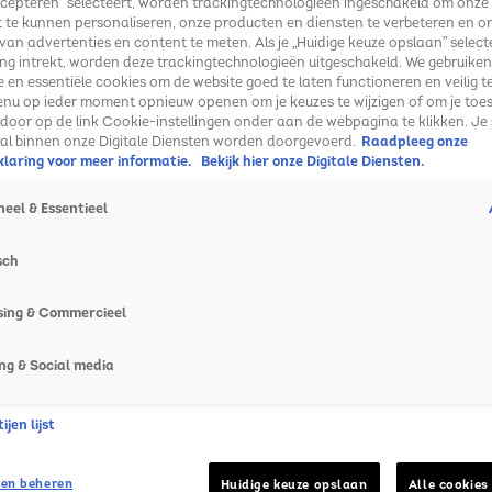
cepteren” selecteert, worden trackingtechnologieën ingeschakeld om onze
 te kunnen personaliseren, onze producten en diensten te verbeteren en o
 van advertenties en content te meten. Als je „Huidige keuze opslaan” selecte
g intrekt, worden deze trackingtechnologieën uitgeschakeld. We gebruiken
e en essentiële cookies om de website goed te laten functioneren en veilig t
enu op ieder moment opnieuw openen om je keuzes te wijzigen of om je toe
 door op de link Cookie-instellingen onder aan de webpagina te klikken. Je 
ral binnen onze Digitale Diensten worden doorgevoerd.
Raadpleeg onze
laring voor meer informatie.
Bekijk hier onze Digitale Diensten.
eel & Essentieel
sch
sing & Commercieel
ng & Social media
jen lijst
en beheren
Huidige keuze opslaan
Alle cookies