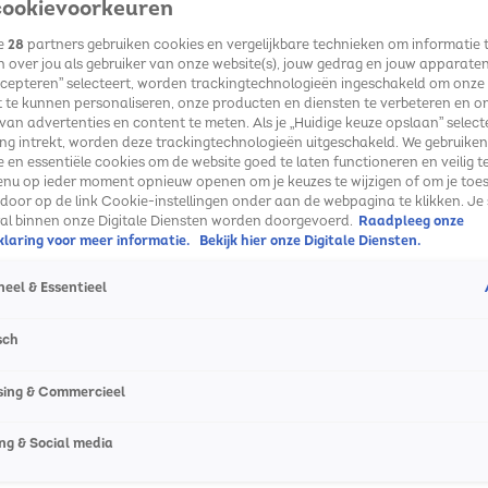
ookievoorkeuren
ze
28
partners gebruiken cookies en vergelijkbare technieken om informatie 
 over jou als gebruiker van onze website(s), jouw gedrag en jouw apparaten. 
cepteren” selecteert, worden trackingtechnologieën ingeschakeld om onze
 te kunnen personaliseren, onze producten en diensten te verbeteren en o
 van advertenties en content te meten. Als je „Huidige keuze opslaan” selecte
g intrekt, worden deze trackingtechnologieën uitgeschakeld. We gebruiken
e en essentiële cookies om de website goed te laten functioneren en veilig t
enu op ieder moment opnieuw openen om je keuzes te wijzigen of om je toe
 door op de link Cookie-instellingen onder aan de webpagina te klikken. Je 
ral binnen onze Digitale Diensten worden doorgevoerd.
Raadpleeg onze
laring voor meer informatie.
Bekijk hier onze Digitale Diensten.
eel & Essentieel
sch
sing & Commercieel
ng & Social media