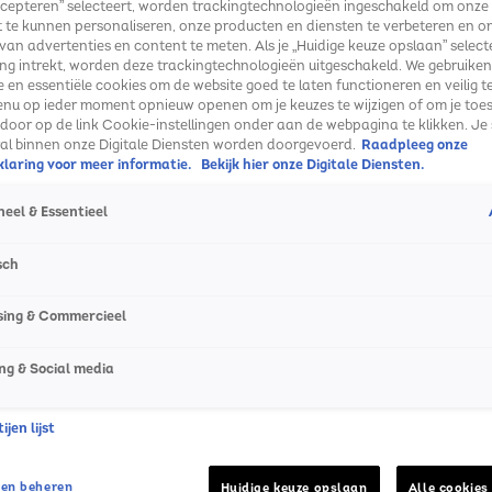
cepteren” selecteert, worden trackingtechnologieën ingeschakeld om onze
 te kunnen personaliseren, onze producten en diensten te verbeteren en o
 van advertenties en content te meten. Als je „Huidige keuze opslaan” selecte
g intrekt, worden deze trackingtechnologieën uitgeschakeld. We gebruiken
e en essentiële cookies om de website goed te laten functioneren en veilig t
enu op ieder moment opnieuw openen om je keuzes te wijzigen of om je toe
 door op de link Cookie-instellingen onder aan de webpagina te klikken. Je 
ral binnen onze Digitale Diensten worden doorgevoerd.
Raadpleeg onze
laring voor meer informatie.
Bekijk hier onze Digitale Diensten.
eel & Essentieel
sch
sing & Commercieel
ng & Social media
jen lijst
en beheren
Huidige keuze opslaan
Alle cookies