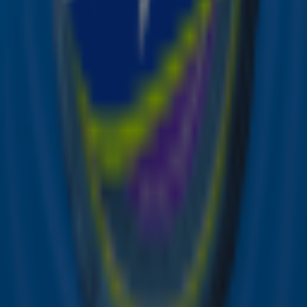
Benieuwd hoe het nummer klinkt? Luister 'm hieronder!
Wil je meer nummers van deze Sky-artiesten horen?
Luister dan naar Sky Radio en hoor de lekkerste hits
non-stop voorbij komen! 🎶
Zender laden...
Bron foto: REX BY SHUTTERSTOCK / SIPA USA
Ontvang onze nieuwsbrief
Meld je aan voor de nieuwsbrief van Sky Radio en blijf op
de hoogte van alle leuke winacties en het laatste nieuws
over je favoriete Sky-artiesten.
Aanmelden
Meld je aan voor onze wekelijkse nieuwsbrief met daarin
het laatste nieuws en aanbiedingen die wijzelf of in
samenwerking met onze partners organiseren. Je kunt je
op ieder moment afmelden. Zie voor meer informatie de