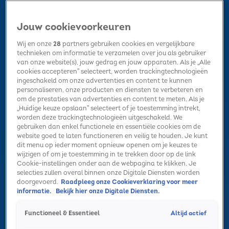
Jouw cookievoorkeuren
Wij en onze
28
partners gebruiken cookies en vergelijkbare
technieken om informatie te verzamelen over jou als gebruiker
van onze website(s), jouw gedrag en jouw apparaten. Als je „Alle
cookies accepteren” selecteert, worden trackingtechnologieën
Home
Kerst
Nieuws
Radio luisteren
Hitlijsten
Acties
ingeschakeld om onze advertenties en content te kunnen
Volg Sky Radio
personaliseren, onze producten en diensten te verbeteren en
om de prestaties van advertenties en content te meten. Als je
„Huidige keuze opslaan” selecteert of je toestemming intrekt,
worden deze trackingtechnologieën uitgeschakeld. We
Zoeken
gebruiken dan enkel functionele en essentiële cookies om de
website goed te laten functioneren en veilig te houden. Je kunt
dit menu op ieder moment opnieuw openen om je keuzes te
wijzigen of om je toestemming in te trekken door op de link
Home
Radio luisteren
Acties
Alle zenders
Summer Top 101
Cookie-instellingen onder aan de webpagina te klikken. Je
selecties zullen overal binnen onze Digitale Diensten worden
doorgevoerd.
Raadpleeg onze Cookieverklaring voor meer
informatie.
Bekijk hier onze Digitale Diensten.
Altijd actief
Functioneel & Essentieel