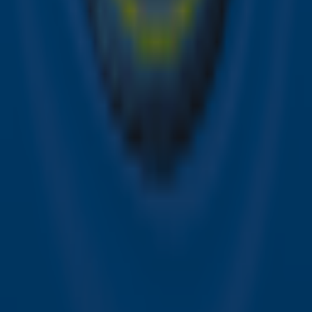
privacyverklaring
.
Snel naar
Online radio luisteren naar Sky Radio
Alle Sky zenders
Hitlijsten
Acties
Sky Radio-app
Sky Radio FM-frequenties per regio
Over Sky Radio
Contact
Voorwaarden
Privacyverklaring
Gebruiksvoorwaarden
Toegankelijkheid
Cookieverklaring
Digitale diensten
Cookie instellingen
Adverteren
Vacatures