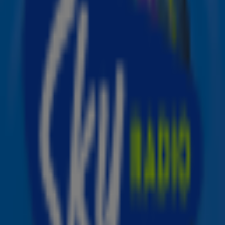
nieuwe plaat, getiteld Mayhem, verschijnt op 7 maart.
De Amerikaanse zangeres had eerder in een interview
met Vogue nog gezegd dat haar nieuwe plaat in februari
zou uitkomen, maar dat plan is dus veranderd. Op het
nieuwe album van de zangeres staan onder meer de
eerder verschenen nummers
Disease
en Die With A Smile
met Bruno Mars.
Het is het eerste studioalbum van de zangeres sinds
Chromatica uit 2020. Eerder maakte Lady Gaga albums
als
The Fame
en Born This Way, waar ook de gelijknamige
hit
uitkwam.
Bron: ANP - Foto: AFP
Ontdek de Sky-app ✨
Non-stop de beste muziek, het leukste