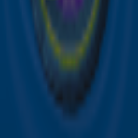
het laatste nieuws en aanbiedingen die wijzelf of in
samenwerking met onze partners organiseren. Je kunt je
op ieder moment afmelden. Zie voor meer informatie de
privacyverklaring
.
Snel naar
Online radio luisteren naar Sky Radio
Alle Sky zenders
Hitlijsten
Acties
Sky Radio-app
Sky Radio FM-frequenties per regio
Over Sky Radio
Contact
Voorwaarden
Privacyverklaring
Gebruiksvoorwaarden
Toegankelijkheid
Cookieverklaring
Digitale diensten