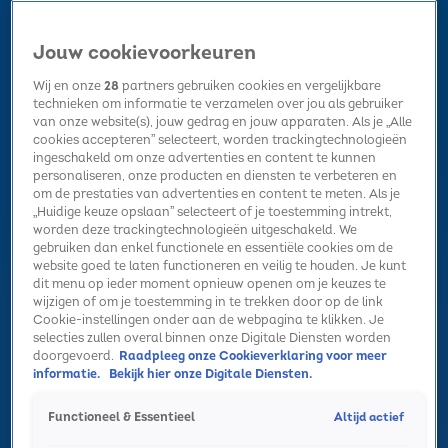
Jouw cookievoorkeuren
Wij en onze
28
partners gebruiken cookies en vergelijkbare
technieken om informatie te verzamelen over jou als gebruiker
van onze website(s), jouw gedrag en jouw apparaten. Als je „Alle
cookies accepteren” selecteert, worden trackingtechnologieën
Home
Kerst
Nieuws
Radio luisteren
Hitlijsten
Acties
ingeschakeld om onze advertenties en content te kunnen
Volg Sky Radio
personaliseren, onze producten en diensten te verbeteren en
om de prestaties van advertenties en content te meten. Als je
„Huidige keuze opslaan” selecteert of je toestemming intrekt,
worden deze trackingtechnologieën uitgeschakeld. We
Zoeken
gebruiken dan enkel functionele en essentiële cookies om de
website goed te laten functioneren en veilig te houden. Je kunt
dit menu op ieder moment opnieuw openen om je keuzes te
wijzigen of om je toestemming in te trekken door op de link
Home
Radio luisteren
Acties
Alle zenders
Summer Top 101
Cookie-instellingen onder aan de webpagina te klikken. Je
selecties zullen overal binnen onze Digitale Diensten worden
doorgevoerd.
Raadpleeg onze Cookieverklaring voor meer
informatie.
Bekijk hier onze Digitale Diensten.
Altijd actief
Functioneel & Essentieel