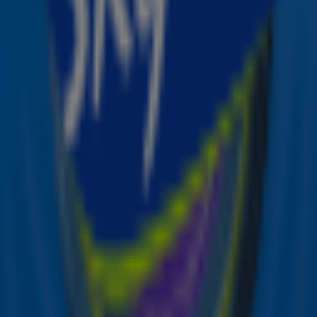
artiestennieuws en de grootste winacties in één app!
🤩
Download nu!
Lees ook
Lady Gaga telt af naar 27 januari
Lady Gaga geeft voorproefje van nieuwe
muziek in Parijs
Ontvang onze nieuwsbrief
Meld je aan voor de nieuwsbrief van Sky Radio en blijf op
de hoogte van alle leuke winacties en het laatste nieuws
over je favoriete Sky-artiesten.
Aanmelden
Meld je aan voor onze wekelijkse nieuwsbrief met daarin