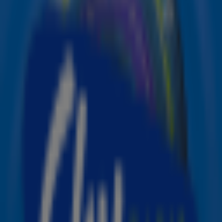
arena in Basel. De repetities vinden achter gesloten deuren plaats,
maar in de video hieronder geeft Eurovisie een kleine preview!
Zondag repeteerde Claude voor het eerst. De informatie
over zijn act werd toen door Eurovisie in een liveblog
gedeeld. Op de beelden van woensdag wordt bevestigd
dat de zanger op het podium wordt vergezeld door twee
dansers en een trio violisten. Claude zingt het refrein van
zijn liedje en de camera draait hierbij om hem en zijn
dansers heen. Bekijk de beelden hier: