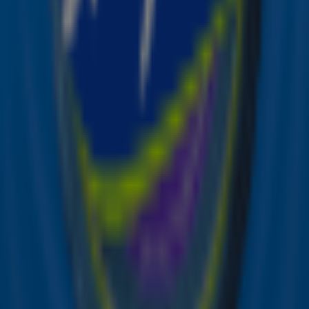
finale is op zaterdag 17 mei.
Bron: ANP Foto:
YouTube.com/AvtroTros
Lees ook
Claude kiest: dit is zíjn ultieme
Songfestival-hit! 🎶🔥
Claude deelt zijn top 3 favorieten voor het
Eurovisie Songfestival 2025! 🇪🇺✨
Exclusief! Claude over Songfestival-
avontuur: ‘Het is heel gezellig in de
groepsapp’
Ontvang onze nieuwsbrief
Meld je aan voor de nieuwsbrief van Sky Radio en blijf op
de hoogte van alle leuke winacties en het laatste nieuws
over je favoriete Sky-artiesten.