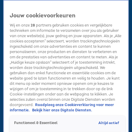
Jouw cookievoorkeuren
Wij en onze
28
partners gebruiken cookies en vergelijkbare
technieken om informatie te verzamelen over jou als gebruiker
van onze website(s), jouw gedrag en jouw apparaten. Als je „Alle
cookies accepteren” selecteert, worden trackingtechnologieën
Home
Kerst
Nieuws
Radio luisteren
Hitlijsten
Acties
ingeschakeld om onze advertenties en content te kunnen
Volg Sky Radio
personaliseren, onze producten en diensten te verbeteren en
om de prestaties van advertenties en content te meten. Als je
„Huidige keuze opslaan” selecteert of je toestemming intrekt,
worden deze trackingtechnologieën uitgeschakeld. We
Zoeken
gebruiken dan enkel functionele en essentiële cookies om de
website goed te laten functioneren en veilig te houden. Je kunt
dit menu op ieder moment opnieuw openen om je keuzes te
wijzigen of om je toestemming in te trekken door op de link
Home
Radio luisteren
Acties
Alle zenders
Summer Top 101
Cookie-instellingen onder aan de webpagina te klikken. Je
selecties zullen overal binnen onze Digitale Diensten worden
doorgevoerd.
Raadpleeg onze Cookieverklaring voor meer
informatie.
Bekijk hier onze Digitale Diensten.
Altijd actief
Functioneel & Essentieel