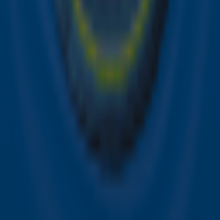
Aanmelden
Meld je aan voor onze wekelijkse nieuwsbrief met daarin
het laatste nieuws en aanbiedingen die wijzelf of in
samenwerking met onze partners organiseren. Je kunt je
op ieder moment afmelden. Zie voor meer informatie de
privacyverklaring
.
Snel naar
Online radio luisteren naar Sky Radio
Alle Sky zenders
Hitlijsten
Acties
Sky Radio-app
Sky Radio FM-frequenties per regio
Over Sky Radio
Contact
Voorwaarden
Privacyverklaring
Gebruiksvoorwaarden
Toegankelijkheid