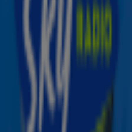
In de video hieronder neemt de zanger je mee backstage
bij de repetities. 'Ik kan gewoon niet wachten tot de
halve finale.'
Claude komt dinsdag 13 mei voor het eerst 'echt' in actie
tijdens de eerste halve finale van het songfestival. De