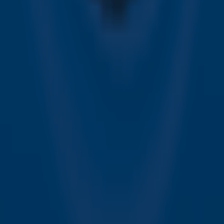
Acties
Sky Radio-app
Sky Radio FM-frequenties per regio
Over Sky Radio
Contact
Voorwaarden
Privacyverklaring
Gebruiksvoorwaarden
Toegankelijkheid
Cookieverklaring
Digitale diensten
Cookie instellingen
Adverteren
Vacatures
Publieksservice
Download de Sky Radio App
Volg Sky Radio
©
2026 Talpa Network. Alle rechten voorbehouden. Geen