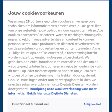
Jouw cookievoorkeuren
Wij en onze
28
partners gebruiken cookies en vergelijkbare
technieken om informatie te verzamelen over jou als gebruiker
van onze website(s), jouw gedrag en jouw apparaten. Als je „Alle
cookies accepteren” selecteert, worden trackingtechnologieën
Home
Kerst
Nieuws
Radio luisteren
Hitlijsten
Acties
ingeschakeld om onze advertenties en content te kunnen
Volg Sky Radio
personaliseren, onze producten en diensten te verbeteren en
om de prestaties van advertenties en content te meten. Als je
„Huidige keuze opslaan” selecteert of je toestemming intrekt,
worden deze trackingtechnologieën uitgeschakeld. We
Zoeken
gebruiken dan enkel functionele en essentiële cookies om de
website goed te laten functioneren en veilig te houden. Je kunt
dit menu op ieder moment opnieuw openen om je keuzes te
wijzigen of om je toestemming in te trekken door op de link
Home
Radio luisteren
Acties
Alle zenders
Summer Top 101
Cookie-instellingen onder aan de webpagina te klikken. Je
selecties zullen overal binnen onze Digitale Diensten worden
doorgevoerd.
Raadpleeg onze Cookieverklaring voor meer
informatie.
Bekijk hier onze Digitale Diensten.
Altijd actief
Functioneel & Essentieel