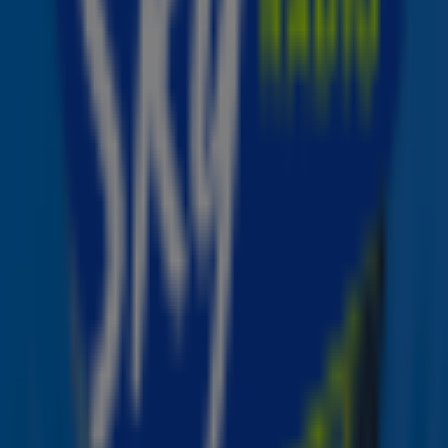
Het
Sunny Hill Festival
in Kosovo vormt op 31 juli het
einde van de festivalreeks. Eerder deze week werd al
bekend gemaakt dat Katy Perry hierbij zou zijn, door
middel van een
video
op Instagram met Dua Lipa, wiens
ouders uit Kosovo komen.