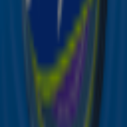
Bron: ANP | Foto: Sebastiao Moreira
Door
Redactie Sky Radio
Lees ook
Deze Sky-artiesten wisten hun fans
volledig te verrassen
Festivalagenda: deze festivals staan in