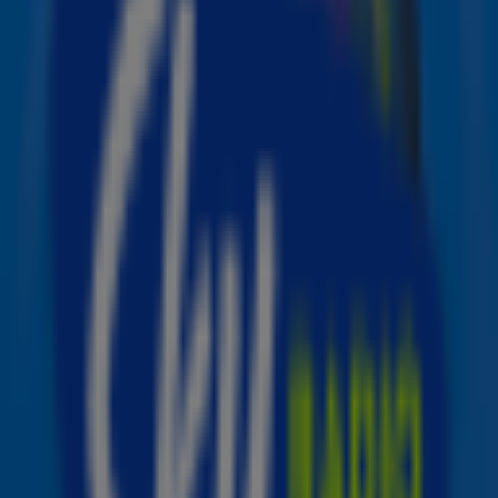
"Ik kan niet geloven dat we een hele nieuwe show voor
jullie hebben gemaakt voor de zomerfestivals!", schrijft de
Firework
-zangeres bij het bericht. "Begin maar alvast met
het opstellen van je afwezigheidsberichten..." In het
bericht staan de data en namen van festivals waar ze de
komende maanden zal optreden. Katy Perry start haar
Europese tournee op 18 juni met een show op het
Spaanse evenement
O Son Do Camiño
. In de weken erna
doet de zangeres onder meer Portugal, het Verenigd
Koninkrijk, Luxemburg en Zwitserland aan. Nederland
slaat ze helaas over, maar echte fans kunnen nog wel
terecht bij onze buurlanden.