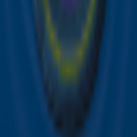
2026 op de agenda
Zo zagen de Sky-artiesten eruit tijdens
het Met Gala 2026
Ontvang onze nieuwsbrief
Meld je aan voor de nieuwsbrief van Sky Radio en blijf op
de hoogte van alle leuke winacties en het laatste nieuws
over je favoriete Sky-artiesten.
Aanmelden
Meld je aan voor onze wekelijkse nieuwsbrief met daarin
het laatste nieuws en aanbiedingen die wijzelf of in
samenwerking met onze partners organiseren. Je kunt je
op ieder moment afmelden. Zie voor meer informatie de
privacyverklaring
.
Snel naar
Online radio luisteren naar Sky Radio
Alle Sky zenders
Hitlijsten