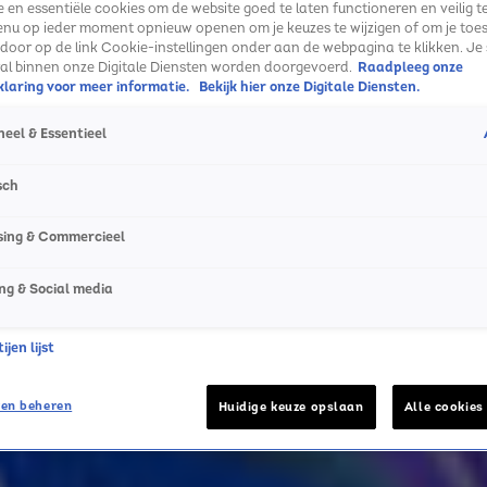
e en essentiële cookies om de website goed te laten functioneren en veilig t
enu op ieder moment opnieuw openen om je keuzes te wijzigen of om je toe
 door op de link Cookie-instellingen onder aan de webpagina te klikken. Je 
ral binnen onze Digitale Diensten worden doorgevoerd.
Raadpleeg onze
laring voor meer informatie.
Bekijk hier onze Digitale Diensten.
eel & Essentieel
sch
sing & Commercieel
ng & Social media
jen lijst
en beheren
Huidige keuze opslaan
Alle cookies