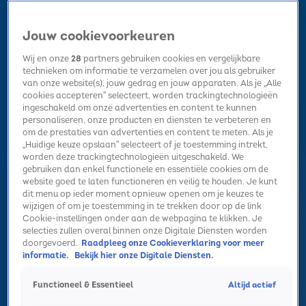
Jouw cookievoorkeuren
Wij en onze
28
partners gebruiken cookies en vergelijkbare
technieken om informatie te verzamelen over jou als gebruiker
van onze website(s), jouw gedrag en jouw apparaten. Als je „Alle
cookies accepteren” selecteert, worden trackingtechnologieën
Home
Kerst
Nieuws
Radio luisteren
Hitlijsten
Acties
ingeschakeld om onze advertenties en content te kunnen
Volg Sky Radio
personaliseren, onze producten en diensten te verbeteren en
om de prestaties van advertenties en content te meten. Als je
„Huidige keuze opslaan” selecteert of je toestemming intrekt,
worden deze trackingtechnologieën uitgeschakeld. We
Zoeken
gebruiken dan enkel functionele en essentiële cookies om de
website goed te laten functioneren en veilig te houden. Je kunt
dit menu op ieder moment opnieuw openen om je keuzes te
wijzigen of om je toestemming in te trekken door op de link
Home
Radio luisteren
Acties
Alle zenders
Summer Top 101
Cookie-instellingen onder aan de webpagina te klikken. Je
selecties zullen overal binnen onze Digitale Diensten worden
doorgevoerd.
Raadpleeg onze Cookieverklaring voor meer
informatie.
Bekijk hier onze Digitale Diensten.
Altijd actief
Functioneel & Essentieel