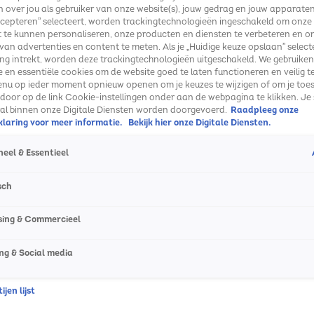
 over jou als gebruiker van onze website(s), jouw gedrag en jouw apparaten. 
cepteren” selecteert, worden trackingtechnologieën ingeschakeld om onze
 te kunnen personaliseren, onze producten en diensten te verbeteren en o
 van advertenties en content te meten. Als je „Huidige keuze opslaan” selecte
g intrekt, worden deze trackingtechnologieën uitgeschakeld. We gebruiken
e en essentiële cookies om de website goed te laten functioneren en veilig t
enu op ieder moment opnieuw openen om je keuzes te wijzigen of om je toe
 door op de link Cookie-instellingen onder aan de webpagina te klikken. Je 
ral binnen onze Digitale Diensten worden doorgevoerd.
Raadpleeg onze
laring voor meer informatie.
Bekijk hier onze Digitale Diensten.
eel & Essentieel
sch
sing & Commercieel
ng & Social media
jen lijst