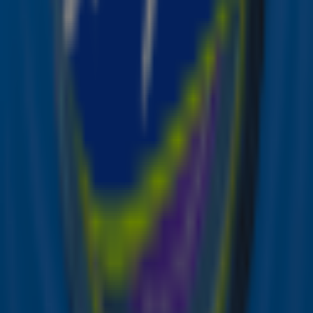
Bron: ANP | Ramon van Flymen | Frank van Beek
Door
Redactie Sky Radio
Lees ook
Emma Heesters deelt fantastisch nieuws: