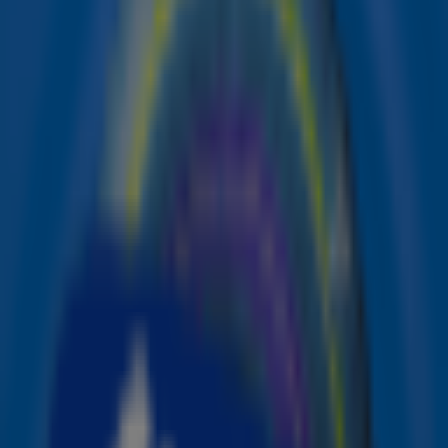
duet
Alleen met jou
van Emma Heesters en Yves
Berendse uitgeroepen tot de meest succesvolle single
van 2025.
Emma kon de prijs zelf niet in ontvangst nemen, maar
verscheen via Facetime. Haar management lichtte
toe: “Ze moet haar energie goed verdelen. Met een druk
schema en alles wat er nu speelt, is het soms de juiste
keuze om iets niet te doen. Je kunt niet alles tegelijk.”
Alleen met jou
Het nummer gaat over de bijzondere band die je met
iemand kunt hebben, of dat nu een vriend is of een
geliefde. In een eerder interview met ANP zei Emma: “Het
is iets Hollandser dan wat ik normaal doe en iets meer
poppy dan wat Yves normaal maakt.” Waarop Yves
aanvulde: “Het liedje past gewoon heel goed bij ons
allebei.”