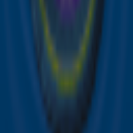
"Ik ben beter!"
Emma Heesters brengt emotionele single
‘Alles Wordt Beter’ uit
Emma Heesters schrijft boek over haar
diagnose baarmoederhalskanker
Ontvang onze nieuwsbrief
Meld je aan voor de nieuwsbrief van Sky Radio en blijf op
de hoogte van alle leuke winacties en het laatste nieuws
over je favoriete Sky-artiesten.
Aanmelden
Meld je aan voor onze wekelijkse nieuwsbrief met daarin
het laatste nieuws en aanbiedingen die wijzelf of in
samenwerking met onze partners organiseren. Je kunt je
op ieder moment afmelden. Zie voor meer informatie de
privacyverklaring
.
Snel naar