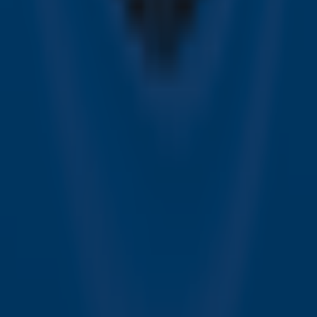
Online radio luisteren naar Sky Radio
Alle Sky zenders
Hitlijsten
Acties
Sky Radio-app
Sky Radio FM-frequenties per regio
Over Sky Radio
Contact
Voorwaarden
Privacyverklaring
Gebruiksvoorwaarden
Toegankelijkheid
Cookieverklaring
Digitale diensten
Cookie instellingen
Adverteren
Vacatures
Publieksservice
Download de Sky Radio App