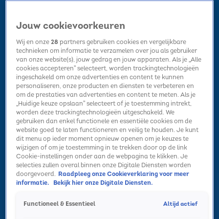
Jouw cookievoorkeuren
Wij en onze
28
partners gebruiken cookies en vergelijkbare
technieken om informatie te verzamelen over jou als gebruiker
van onze website(s), jouw gedrag en jouw apparaten. Als je „Alle
cookies accepteren” selecteert, worden trackingtechnologieën
Home
Kerst
Nieuws
Radio luisteren
Hitlijsten
Acties
ingeschakeld om onze advertenties en content te kunnen
Volg Sky Radio
personaliseren, onze producten en diensten te verbeteren en
om de prestaties van advertenties en content te meten. Als je
„Huidige keuze opslaan” selecteert of je toestemming intrekt,
worden deze trackingtechnologieën uitgeschakeld. We
Zoeken
gebruiken dan enkel functionele en essentiële cookies om de
website goed te laten functioneren en veilig te houden. Je kunt
dit menu op ieder moment opnieuw openen om je keuzes te
wijzigen of om je toestemming in te trekken door op de link
Home
Radio luisteren
Acties
Alle zenders
Summer Top 101
Cookie-instellingen onder aan de webpagina te klikken. Je
selecties zullen overal binnen onze Digitale Diensten worden
doorgevoerd.
Raadpleeg onze Cookieverklaring voor meer
informatie.
Bekijk hier onze Digitale Diensten.
Altijd actief
Functioneel & Essentieel