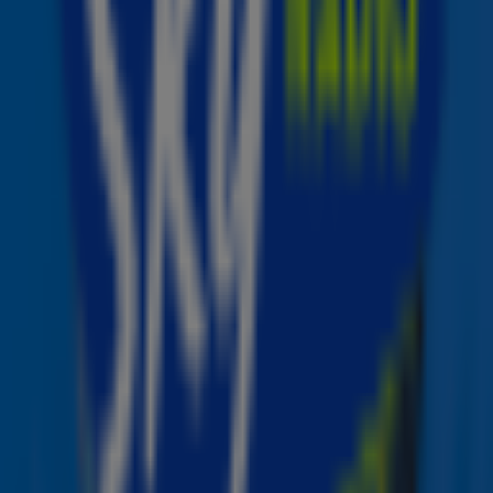
Yves Berendse grote winnaar
Voor Yves Berendse werd de avond extra feestelijk. Zijn
nummer
Terug in de tijd
werd bekroond tot succesvolste
kroeghit én leverde hem de nieuwe onderscheiding De
Gouden Parel op.