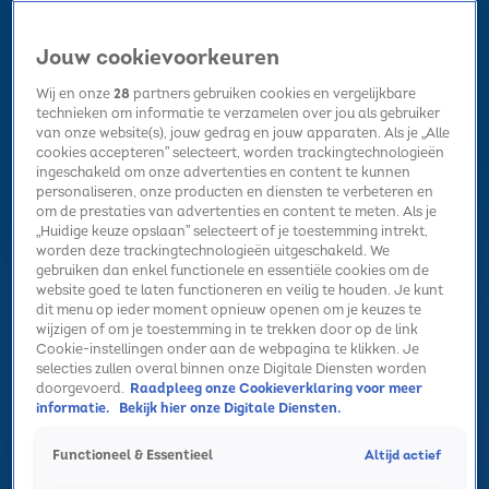
Jouw cookievoorkeuren
Wij en onze
28
partners gebruiken cookies en vergelijkbare
technieken om informatie te verzamelen over jou als gebruiker
van onze website(s), jouw gedrag en jouw apparaten. Als je „Alle
cookies accepteren” selecteert, worden trackingtechnologieën
Home
Kerst
Nieuws
Radio luisteren
Hitlijsten
Acties
ingeschakeld om onze advertenties en content te kunnen
Volg Sky Radio
personaliseren, onze producten en diensten te verbeteren en
om de prestaties van advertenties en content te meten. Als je
„Huidige keuze opslaan” selecteert of je toestemming intrekt,
worden deze trackingtechnologieën uitgeschakeld. We
Zoeken
gebruiken dan enkel functionele en essentiële cookies om de
website goed te laten functioneren en veilig te houden. Je kunt
dit menu op ieder moment opnieuw openen om je keuzes te
wijzigen of om je toestemming in te trekken door op de link
Home
Radio luisteren
Acties
Alle zenders
Summer Top 101
Cookie-instellingen onder aan de webpagina te klikken. Je
selecties zullen overal binnen onze Digitale Diensten worden
doorgevoerd.
Raadpleeg onze Cookieverklaring voor meer
informatie.
Bekijk hier onze Digitale Diensten.
Altijd actief
Functioneel & Essentieel