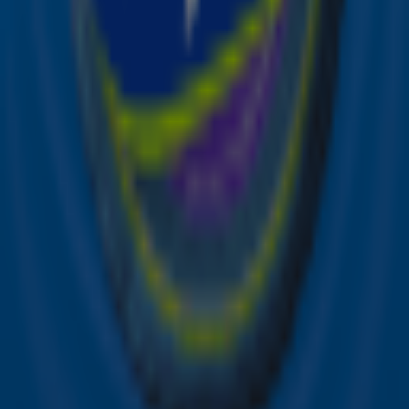
over je favoriete Sky-artiesten.
Aanmelden
Meld je aan voor onze wekelijkse nieuwsbrief met daarin
het laatste nieuws en aanbiedingen die wijzelf of in
samenwerking met onze partners organiseren. Je kunt je
op ieder moment afmelden. Zie voor meer informatie de
privacyverklaring
.
Snel naar
Online radio luisteren naar Sky Radio
Alle Sky zenders
Hitlijsten
Acties
Sky Radio-app
Sky Radio FM-frequenties per regio
Over Sky Radio
Contact
Voorwaarden
Privacyverklaring