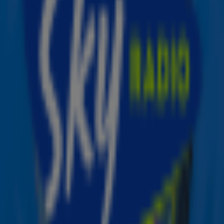
Lipa maakt namelijk haar acteerdebuut als de
blauwharige zeemeermin en heeft vandaag het eerste
nummer en soundtrack van het album uitgebracht:
Dance The Night.
I'm a Barbie-girl
Eén ding is zeker: na het zien en horen van Dance The
Night kan je niet meer wachten tot de film uitkomt. De
videoclip is disco, speels en perfect roze, zoals je
verwacht had. Het is he-le-maal in Barbie-stijl en het
nummer zorgt ervoor dat je niet meer stil kan zitten.
Luister de soundtrack hieronder, maar wees
gewaarschuwd: je wil meteen dansend het weekend in.
De Barbie-film is vanaf 21 juli overal te zien in de
bioscopen.
Ontvang onze nieuwsbrief
Meld je aan voor de nieuwsbrief van Sky Radio en blijf op
de hoogte van alle leuke winacties en het laatste nieuws