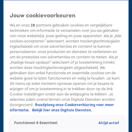
Jouw cookievoorkeuren
Wij en onze
28
partners gebruiken cookies en vergelijkbare
technieken om informatie te verzamelen over jou als gebruiker
van onze website(s), jouw gedrag en jouw apparaten. Als je „Alle
cookies accepteren” selecteert, worden trackingtechnologieën
Home
Kerst
Nieuws
Radio luisteren
Hitlijsten
Acties
ingeschakeld om onze advertenties en content te kunnen
Volg Sky Radio
personaliseren, onze producten en diensten te verbeteren en
om de prestaties van advertenties en content te meten. Als je
„Huidige keuze opslaan” selecteert of je toestemming intrekt,
worden deze trackingtechnologieën uitgeschakeld. We
Zoeken
gebruiken dan enkel functionele en essentiële cookies om de
website goed te laten functioneren en veilig te houden. Je kunt
dit menu op ieder moment opnieuw openen om je keuzes te
wijzigen of om je toestemming in te trekken door op de link
Home
Radio luisteren
Acties
Alle zenders
Summer Top 101
Cookie-instellingen onder aan de webpagina te klikken. Je
selecties zullen overal binnen onze Digitale Diensten worden
doorgevoerd.
Raadpleeg onze Cookieverklaring voor meer
informatie.
Bekijk hier onze Digitale Diensten.
Altijd actief
Functioneel & Essentieel