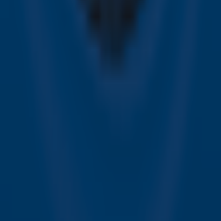
het laatste nieuws en aanbiedingen die wijzelf of in
samenwerking met onze partners organiseren. Je kunt je
op ieder moment afmelden. Zie voor meer informatie de
privacyverklaring
.
Snel naar
Online radio luisteren naar Sky Radio
Alle Sky zenders
Hitlijsten
Acties
Sky Radio-app
Sky Radio FM-frequenties per regio
Over Sky Radio
Contact
Voorwaarden
Privacyverklaring
Gebruiksvoorwaarden
Toegankelijkheid
Cookieverklaring
Digitale diensten