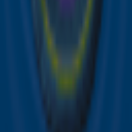
Bron: ANP | Foto: Chris Pizzello
Lees ook
Dua Lipa is verloofd met Callum Turner!
Twee avonden Dua Lipa in de Ziggo Dome:
dit waren de hoogtepunten!
Dua Lipa zingt Bloed, Zweet en Tranen
van André Hazes in de Ziggo Dome
Ontvang onze nieuwsbrief
Meld je aan voor de nieuwsbrief van Sky Radio en blijf op
de hoogte van alle leuke winacties en het laatste nieuws
over je favoriete Sky-artiesten.
Aanmelden
Meld je aan voor onze wekelijkse nieuwsbrief met daarin