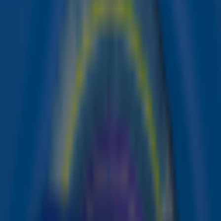
gekregen!
Op Instagram deelde de zangeres dit weekend
haar geluksmoment met fans, samen met beelden van
een uitbundig feestje op het Sunny Hill Festival in
Kosovo, waar ze samen met haar vader op het podium
stond!
Kosovaars s
taatsburgerschap
Dua Lipa, geboren in Londen, woonde als tiener een paar
jaar in Kosovo en is medeoprichter van het Sunny Hill
Festival. Eerder deze week maakte de president van
Kosovo, Vjosa Osmani, via Instagram bekend dat Dua
Lipa bij presidentieel decreet het staatsburgerschap
kreeg toegekend. De president noemde haar “één van de
belangrijkste culturele en artistieke persoonlijkheden in
de geschiedenis van het land.”
Onze trots, onze stem in de wereld, de
dochter van Kosovo - welkom thuis, Dua!
President Vjosa Osmani