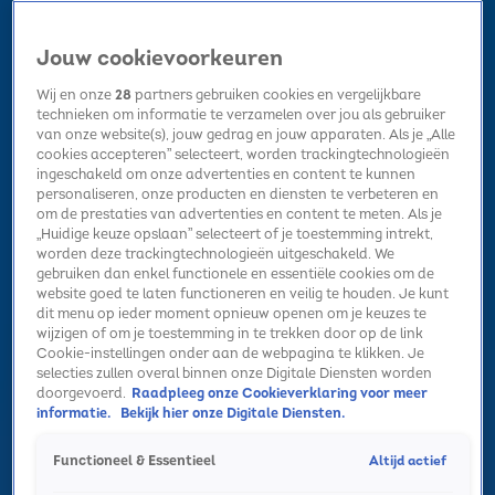
Jouw cookievoorkeuren
Wij en onze
28
partners gebruiken cookies en vergelijkbare
technieken om informatie te verzamelen over jou als gebruiker
van onze website(s), jouw gedrag en jouw apparaten. Als je „Alle
cookies accepteren” selecteert, worden trackingtechnologieën
Home
Kerst
Nieuws
Radio luisteren
Hitlijsten
Acties
ingeschakeld om onze advertenties en content te kunnen
Volg Sky Radio
personaliseren, onze producten en diensten te verbeteren en
om de prestaties van advertenties en content te meten. Als je
„Huidige keuze opslaan” selecteert of je toestemming intrekt,
worden deze trackingtechnologieën uitgeschakeld. We
Zoeken
gebruiken dan enkel functionele en essentiële cookies om de
website goed te laten functioneren en veilig te houden. Je kunt
dit menu op ieder moment opnieuw openen om je keuzes te
wijzigen of om je toestemming in te trekken door op de link
Home
Radio luisteren
Acties
Alle zenders
Summer Top 101
Cookie-instellingen onder aan de webpagina te klikken. Je
selecties zullen overal binnen onze Digitale Diensten worden
doorgevoerd.
Raadpleeg onze Cookieverklaring voor meer
informatie.
Bekijk hier onze Digitale Diensten.
Altijd actief
Functioneel & Essentieel