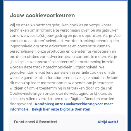
Jouw cookievoorkeuren
Wij en onze
28
partners gebruiken cookies en vergelijkbare
technieken om informatie te verzamelen over jou als gebruiker
van onze website(s), jouw gedrag en jouw apparaten. Als je „Alle
cookies accepteren” selecteert, worden trackingtechnologieën
Home
Kerst
Nieuws
Radio luisteren
Hitlijsten
Acties
ingeschakeld om onze advertenties en content te kunnen
Volg Sky Radio
personaliseren, onze producten en diensten te verbeteren en
om de prestaties van advertenties en content te meten. Als je
„Huidige keuze opslaan” selecteert of je toestemming intrekt,
worden deze trackingtechnologieën uitgeschakeld. We
Zoeken
gebruiken dan enkel functionele en essentiële cookies om de
website goed te laten functioneren en veilig te houden. Je kunt
dit menu op ieder moment opnieuw openen om je keuzes te
wijzigen of om je toestemming in te trekken door op de link
Home
Radio luisteren
Acties
Alle zenders
Summer Top 101
Cookie-instellingen onder aan de webpagina te klikken. Je
selecties zullen overal binnen onze Digitale Diensten worden
doorgevoerd.
Raadpleeg onze Cookieverklaring voor meer
informatie.
Bekijk hier onze Digitale Diensten.
Altijd actief
Functioneel & Essentieel