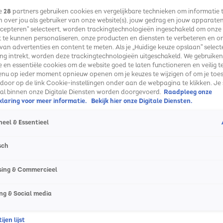
ze
28
partners gebruiken cookies en vergelijkbare technieken om informatie 
 over jou als gebruiker van onze website(s), jouw gedrag en jouw apparaten. 
cepteren” selecteert, worden trackingtechnologieën ingeschakeld om onze
 te kunnen personaliseren, onze producten en diensten te verbeteren en o
 van advertenties en content te meten. Als je „Huidige keuze opslaan” selecte
g intrekt, worden deze trackingtechnologieën uitgeschakeld. We gebruiken
e en essentiële cookies om de website goed te laten functioneren en veilig t
enu op ieder moment opnieuw openen om je keuzes te wijzigen of om je toe
 door op de link Cookie-instellingen onder aan de webpagina te klikken. Je 
ral binnen onze Digitale Diensten worden doorgevoerd.
Raadpleeg onze
laring voor meer informatie.
Bekijk hier onze Digitale Diensten.
eel & Essentieel
sch
sing & Commercieel
ng & Social media
jen lijst