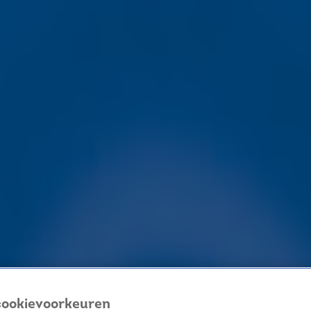
ookievoorkeuren