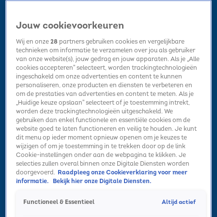
Jouw cookievoorkeuren
Wij en onze
28
partners gebruiken cookies en vergelijkbare
technieken om informatie te verzamelen over jou als gebruiker
van onze website(s), jouw gedrag en jouw apparaten. Als je „Alle
cookies accepteren” selecteert, worden trackingtechnologieën
Home
Kerst
Nieuws
Radio luisteren
Hitlijsten
Acties
ingeschakeld om onze advertenties en content te kunnen
Volg Sky Radio
personaliseren, onze producten en diensten te verbeteren en
om de prestaties van advertenties en content te meten. Als je
„Huidige keuze opslaan” selecteert of je toestemming intrekt,
worden deze trackingtechnologieën uitgeschakeld. We
Zoeken
gebruiken dan enkel functionele en essentiële cookies om de
website goed te laten functioneren en veilig te houden. Je kunt
dit menu op ieder moment opnieuw openen om je keuzes te
wijzigen of om je toestemming in te trekken door op de link
Home
Radio luisteren
Acties
Alle zenders
Summer Top 101
Cookie-instellingen onder aan de webpagina te klikken. Je
selecties zullen overal binnen onze Digitale Diensten worden
doorgevoerd.
Raadpleeg onze Cookieverklaring voor meer
informatie.
Bekijk hier onze Digitale Diensten.
Altijd actief
Functioneel & Essentieel