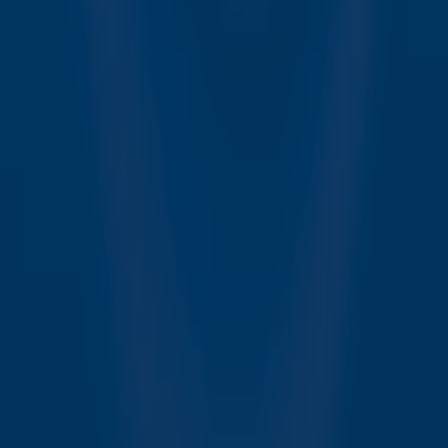
Meld je aan voor onze wekelijkse nieuwsbrief met daarin
het laatste nieuws en aanbiedingen die wijzelf of in
samenwerking met onze partners organiseren. Je kunt je
op ieder moment afmelden. Zie voor meer informatie de
privacyverklaring
.
Snel naar
Online radio luisteren naar Sky Radio
Alle Sky zenders
Hitlijsten
Acties
Sky Radio-app
Sky Radio FM-frequenties per regio
Over Sky Radio
Contact
Voorwaarden
Privacyverklaring
Gebruiksvoorwaarden
Toegankelijkheid
Cookieverklaring