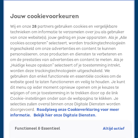
Jouw cookievoorkeuren
Wij en onze
28
partners gebruiken cookies en vergelijkbare
technieken om informatie te verzamelen over jou als gebruiker
van onze website(s), jouw gedrag en jouw apparaten. Als je „Alle
cookies accepteren” selecteert, worden trackingtechnologieën
Home
Kerst
Nieuws
Radio luisteren
Hitlijsten
Acties
ingeschakeld om onze advertenties en content te kunnen
Volg Sky Radio
personaliseren, onze producten en diensten te verbeteren en
om de prestaties van advertenties en content te meten. Als je
„Huidige keuze opslaan” selecteert of je toestemming intrekt,
worden deze trackingtechnologieën uitgeschakeld. We
Zoeken
gebruiken dan enkel functionele en essentiële cookies om de
website goed te laten functioneren en veilig te houden. Je kunt
dit menu op ieder moment opnieuw openen om je keuzes te
wijzigen of om je toestemming in te trekken door op de link
Home
Radio luisteren
Acties
Alle zenders
Summer Top 101
Cookie-instellingen onder aan de webpagina te klikken. Je
selecties zullen overal binnen onze Digitale Diensten worden
doorgevoerd.
Raadpleeg onze Cookieverklaring voor meer
informatie.
Bekijk hier onze Digitale Diensten.
Altijd actief
Functioneel & Essentieel