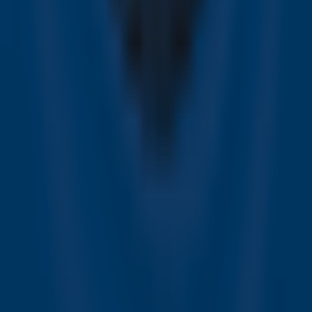
Zender laden...
Ontvang onze nieuwsbrief
Meld je aan voor de nieuwsbrief van Sky Radio en blijf op
de hoogte van alle leuke winacties en het laatste nieuws
over je favoriete Sky-artiesten.
Aanmelden